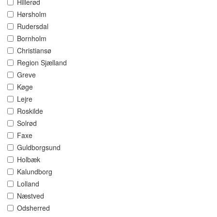
Hillerød
Hørsholm
Rudersdal
Bornholm
Christiansø
Region Sjælland
Greve
Køge
Lejre
Roskilde
Solrød
Faxe
Guldborgsund
Holbæk
Kalundborg
Lolland
Næstved
Odsherred