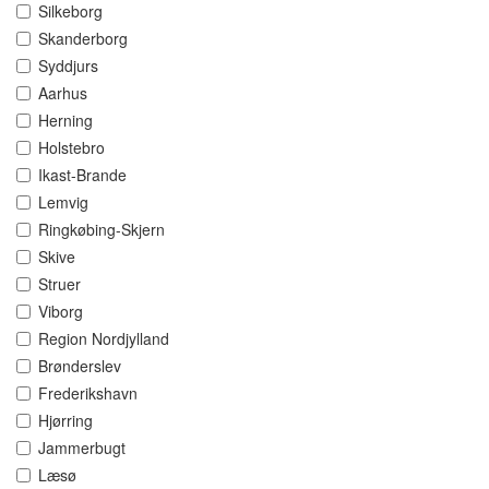
Silkeborg
Skanderborg
Syddjurs
Aarhus
Herning
Holstebro
Ikast-Brande
Lemvig
Ringkøbing-Skjern
Skive
Struer
Viborg
Region Nordjylland
Brønderslev
Frederikshavn
Hjørring
Jammerbugt
Læsø