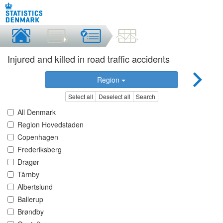
Injured and killed in road traffic accidents
Region
Select all
Deselect all
Search
All Denmark
Region Hovedstaden
Copenhagen
Frederiksberg
Dragør
Tårnby
Albertslund
Ballerup
Brøndby