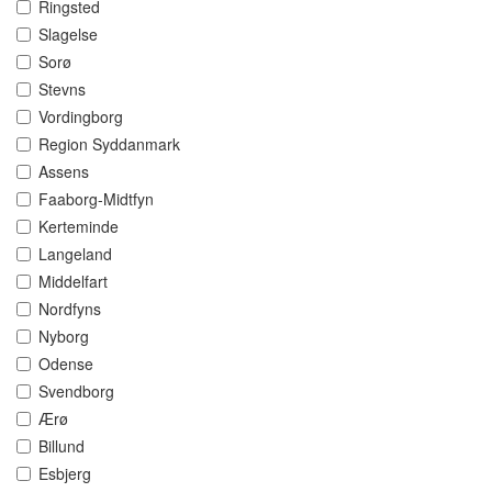
Ringsted
Slagelse
Sorø
Stevns
Vordingborg
Region Syddanmark
Assens
Faaborg-Midtfyn
Kerteminde
Langeland
Middelfart
Nordfyns
Nyborg
Odense
Svendborg
Ærø
Billund
Esbjerg