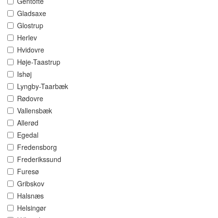
Gentofte
Gladsaxe
Glostrup
Herlev
Hvidovre
Høje-Taastrup
Ishøj
Lyngby-Taarbæk
Rødovre
Vallensbæk
Allerød
Egedal
Fredensborg
Frederikssund
Furesø
Gribskov
Halsnæs
Helsingør