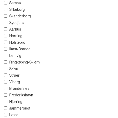
Samsø
Silkeborg
Skanderborg
Syddjurs
Aarhus
Herning
Holstebro
Ikast-Brande
Lemvig
Ringkøbing-Skjern
Skive
Struer
Viborg
Brønderslev
Frederikshavn
Hjørring
Jammerbugt
Læsø