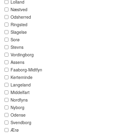
Lolland
Næstved
Odsherred
Ringsted
Slagelse
Sorø
Stevns
Vordingborg
Assens
Faaborg-Midtfyn
Kerteminde
Langeland
Middelfart
Nordfyns
Nyborg
Odense
Svendborg
Ærø