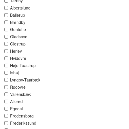
Tårnby
Albertslund
Ballerup
Brøndby
Gentofte
Gladsaxe
Glostrup
Herlev
Hvidovre
Høje-Taastrup
Ishøj
Lyngby-Taarbæk
Rødovre
Vallensbæk
Allerød
Egedal
Fredensborg
Frederikssund