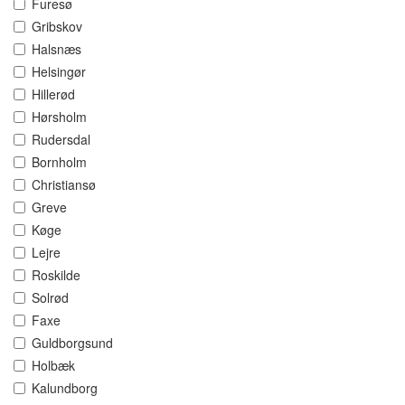
Furesø
Gribskov
Halsnæs
Helsingør
Hillerød
Hørsholm
Rudersdal
Bornholm
Christiansø
Greve
Køge
Lejre
Roskilde
Solrød
Faxe
Guldborgsund
Holbæk
Kalundborg