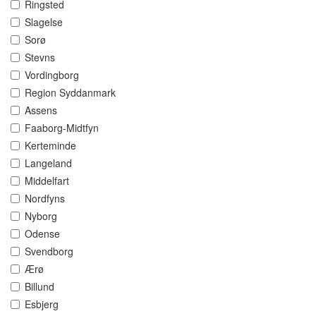
Ringsted
Slagelse
Sorø
Stevns
Vordingborg
Region Syddanmark
Assens
Faaborg-Midtfyn
Kerteminde
Langeland
Middelfart
Nordfyns
Nyborg
Odense
Svendborg
Ærø
Billund
Esbjerg