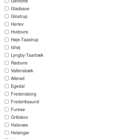
Gentofte
Gladsaxe
Glostrup
Herlev
Hvidovre
Høje-Taastrup
Ishøj
Lyngby-Taarbæk
Rødovre
Vallensbæk
Allerød
Egedal
Fredensborg
Frederikssund
Furesø
Gribskov
Halsnæs
Helsingør