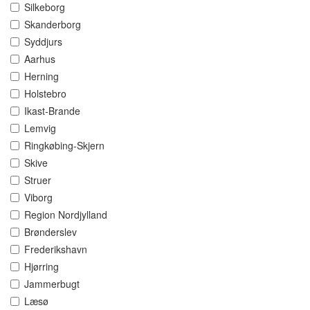
Silkeborg
Skanderborg
Syddjurs
Aarhus
Herning
Holstebro
Ikast-Brande
Lemvig
Ringkøbing-Skjern
Skive
Struer
Viborg
Region Nordjylland
Brønderslev
Frederikshavn
Hjørring
Jammerbugt
Læsø