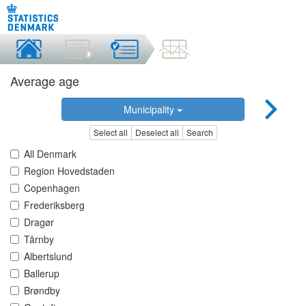
Average age
Municipality
Select all
Deselect all
Search
All Denmark
Region Hovedstaden
Copenhagen
Frederiksberg
Dragør
Tårnby
Albertslund
Ballerup
Brøndby