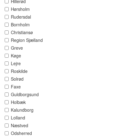
Hillerød
Hørsholm
Rudersdal
Bornholm
Christiansø
Region Sjælland
Greve
Køge
Lejre
Roskilde
Solrød
Faxe
Guldborgsund
Holbæk
Kalundborg
Lolland
Næstved
Odsherred