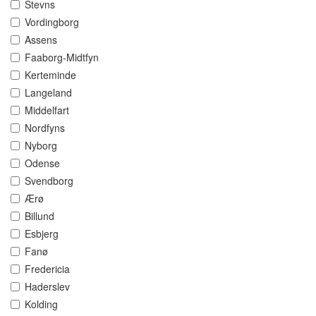
Stevns
Vordingborg
Assens
Faaborg-Midtfyn
Kerteminde
Langeland
Middelfart
Nordfyns
Nyborg
Odense
Svendborg
Ærø
Billund
Esbjerg
Fanø
Fredericia
Haderslev
Kolding