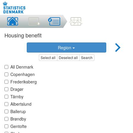
Housing benefit
Region
Select all
Deselect all
Search
All Denmark
Copenhagen
Frederiksberg
Dragør
Tårnby
Albertslund
Ballerup
Brøndby
Gentofte