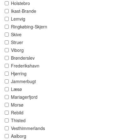
Holstebro
Ikast-Brande
Lemvig
Ringkøbing-Skjern
Skive
Struer
Viborg
Brønderslev
Frederikshavn
Hjørring
Jammerbugt
Læsø
Mariagerfjord
Morsø
Rebild
Thisted
Vesthimmerlands
Aalborg