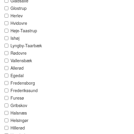
Gladsaxe
Glostrup
Herlev
Hvidovre
Høje-Taastrup
Ishøj
Lyngby-Taarbæk
Rødovre
Vallensbæk
Allerød
Egedal
Fredensborg
Frederikssund
Furesø
Gribskov
Halsnæs
Helsingør
Hillerød