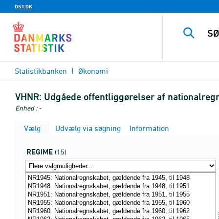
DST.DK
Statistikbanken
Økonomi
VHNR:
Udgåede offentliggørelser af nationalreg
Enhed : -
Vælg
Udvælg via søgning
Information
REGIME
(15)