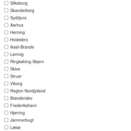
Silkeborg
Skanderborg
Syddjurs
Aarhus
Herning
Holstebro
Ikast-Brande
Lemvig
Ringkøbing-Skjern
Skive
Struer
Viborg
Region Nordjylland
Brønderslev
Frederikshavn
Hjørring
Jammerbugt
Læsø