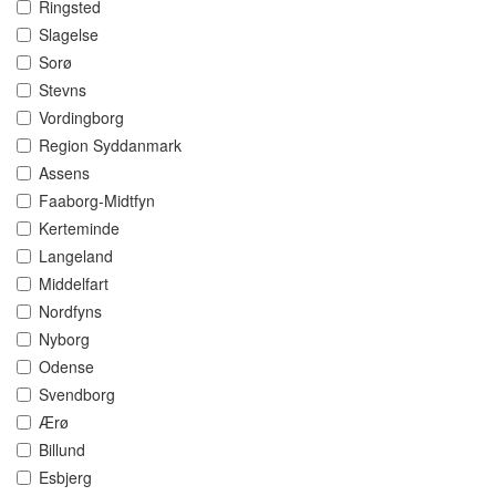
Ringsted
Slagelse
Sorø
Stevns
Vordingborg
Region Syddanmark
Assens
Faaborg-Midtfyn
Kerteminde
Langeland
Middelfart
Nordfyns
Nyborg
Odense
Svendborg
Ærø
Billund
Esbjerg