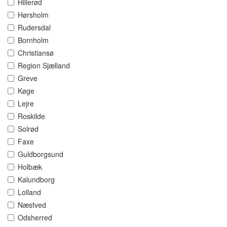
Hillerød
Hørsholm
Rudersdal
Bornholm
Christiansø
Region Sjælland
Greve
Køge
Lejre
Roskilde
Solrød
Faxe
Guldborgsund
Holbæk
Kalundborg
Lolland
Næstved
Odsherred