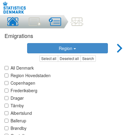
Emigrations
Region
Select all
Deselect all
Search
All Denmark
Region Hovedstaden
Copenhagen
Frederiksberg
Dragør
Tårnby
Albertslund
Ballerup
Brøndby