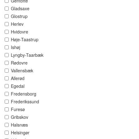
Gentofte
Gladsaxe
Glostrup
Herlev
Hvidovre
Høje-Taastrup
Ishøj
Lyngby-Taarbæk
Rødovre
Vallensbæk
Allerød
Egedal
Fredensborg
Frederikssund
Furesø
Gribskov
Halsnæs
Helsingør