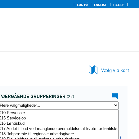
LOG PÅ
ENGLISH
HJÆLP
Vælg via kort
TVÆRGÅENDE GRUPPERINGER
(22)