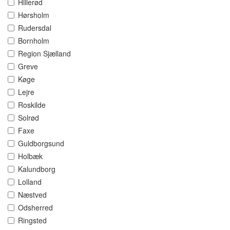
Hillerød
Hørsholm
Rudersdal
Bornholm
Region Sjælland
Greve
Køge
Lejre
Roskilde
Solrød
Faxe
Guldborgsund
Holbæk
Kalundborg
Lolland
Næstved
Odsherred
Ringsted