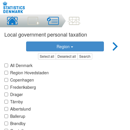
Local government personal taxation
Region
Select all
Deselect all
Search
All Denmark
Region Hovedstaden
Copenhagen
Frederiksberg
Dragør
Tårnby
Albertslund
Ballerup
Brøndby