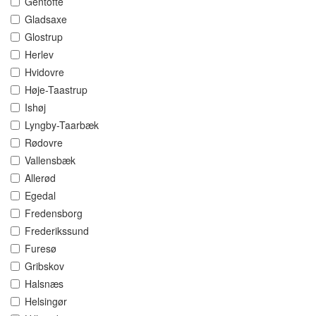
Gentofte
Gladsaxe
Glostrup
Herlev
Hvidovre
Høje-Taastrup
Ishøj
Lyngby-Taarbæk
Rødovre
Vallensbæk
Allerød
Egedal
Fredensborg
Frederikssund
Furesø
Gribskov
Halsnæs
Helsingør