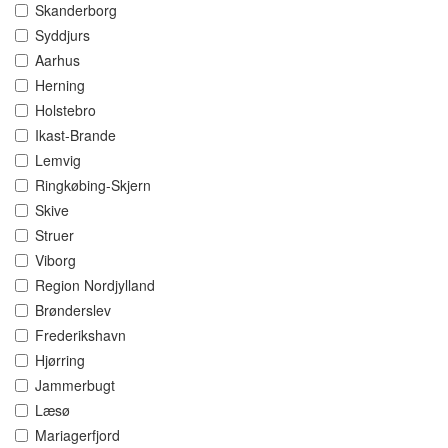
Skanderborg
Syddjurs
Aarhus
Herning
Holstebro
Ikast-Brande
Lemvig
Ringkøbing-Skjern
Skive
Struer
Viborg
Region Nordjylland
Brønderslev
Frederikshavn
Hjørring
Jammerbugt
Læsø
Mariagerfjord