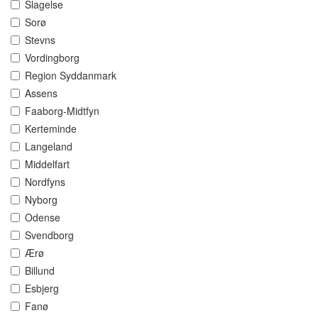
Slagelse
Sorø
Stevns
Vordingborg
Region Syddanmark
Assens
Faaborg-Midtfyn
Kerteminde
Langeland
Middelfart
Nordfyns
Nyborg
Odense
Svendborg
Ærø
Billund
Esbjerg
Fanø