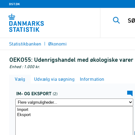
DST.DK
Statistikbanken
Økonomi
OEKO55:
Udenrigshandel med økologiske varer e
Enhed : 1.000 kr.
Vælg
Udvælg via søgning
Information
IM- OG EKSPORT
(2)