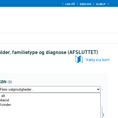
LOG PÅ
ENGLISH
HJÆLP
alder, familietype og diagnose (AFSLUTTET)
Vælg via kort
KØN
(3)