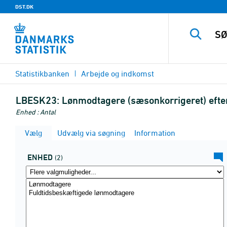
DST.DK
Statistikbanken
Arbejde og indkomst
LBESK23:
Lønmodtagere (sæsonkorrigeret) efter
Enhed : Antal
Vælg
Udvælg via søgning
Information
ENHED
(2)