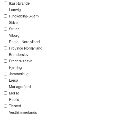
Ikast-Brande
Lemvig
Ringkøbing-Skjern
Skive
Struer
Viborg
Region Nordjylland
Province Nordjylland
Brønderslev
Frederikshavn
Hjørring
Jammerbugt
Læsø
Mariagerfjord
Morsø
Rebild
Thisted
Vesthimmerlands