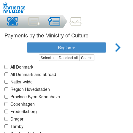
Payments by the Ministry of Culture
Region
Select all
Deselect all
Search
All Denmark
All Denmark and abroad
Nation-wide
Region Hovedstaden
Province Byen København
Copenhagen
Frederiksberg
Dragør
Tårnby