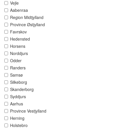
Vejle
Aabenraa
Region Midtjylland
Province Østjylland
Favrskov
Hedensted
Horsens
Norddjurs
Odder
Randers
Samsø
Silkeborg
Skanderborg
Syddjurs
Aarhus
Province Vestjylland
Herning
Holstebro