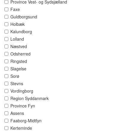
Province Vest- og Sydsjælland
Faxe
Guldborgsund
Holbæk
Kalundborg
Lolland
Næstved
Odsherred
Ringsted
Slagelse
Sorø
Stevns
Vordingborg
Region Syddanmark
Province Fyn
Assens
Faaborg-Midtfyn
Kerteminde