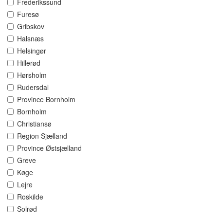
Frederikssund
Furesø
Gribskov
Halsnæs
Helsingør
Hillerød
Hørsholm
Rudersdal
Province Bornholm
Bornholm
Christiansø
Region Sjælland
Province Østsjælland
Greve
Køge
Lejre
Roskilde
Solrød