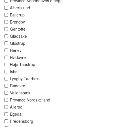
Province Københavns omegn
Albertslund
Ballerup
Brøndby
Gentofte
Gladsaxe
Glostrup
Herlev
Hvidovre
Høje-Taastrup
Ishøj
Lyngby-Taarbæk
Rødovre
Vallensbæk
Province Nordsjælland
Allerød
Egedal
Fredensborg