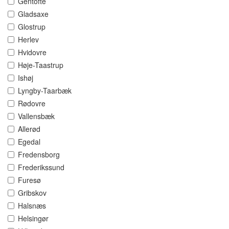
Gentofte
Gladsaxe
Glostrup
Herlev
Hvidovre
Høje-Taastrup
Ishøj
Lyngby-Taarbæk
Rødovre
Vallensbæk
Allerød
Egedal
Fredensborg
Frederikssund
Furesø
Gribskov
Halsnæs
Helsingør