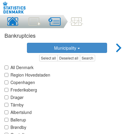
Bankruptcies
Municipality
Select all
Deselect all
Search
All Denmark
Region Hovedstaden
Copenhagen
Frederiksberg
Dragør
Tårnby
Albertslund
Ballerup
Brøndby