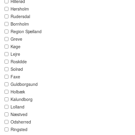
Hillerød
Hørsholm
Rudersdal
Bornholm
Region Sjælland
Greve
Køge
Lejre
Roskilde
Solrød
Faxe
Guldborgsund
Holbæk
Kalundborg
Lolland
Næstved
Odsherred
Ringsted