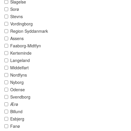
Slagelse
Sorø
Stevns
Vordingborg
Region Syddanmark
Assens
Faaborg-Midtfyn
Kerteminde
Langeland
Middelfart
Nordfyns
Nyborg
Odense
Svendborg
Ærø
Billund
Esbjerg
Fanø