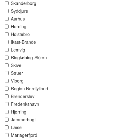
Skanderborg
Syddjurs
Aarhus
Herning
Holstebro
Ikast-Brande
Lemvig
Ringkøbing-Skjern
Skive
Struer
Viborg
Region Nordjylland
Brønderslev
Frederikshavn
Hjørring
Jammerbugt
Læsø
Mariagerfjord