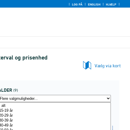
LOG PÅ
ENGLISH
HJÆLP
terval og prisenhed
Vælg via kort
ALDER
(9)