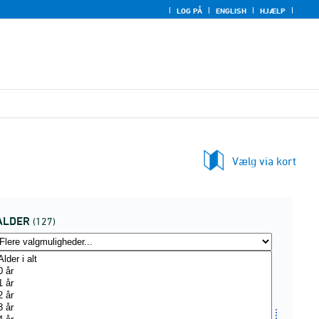
LOG PÅ
ENGLISH
HJÆLP
Vælg via kort
ALDER
(127)