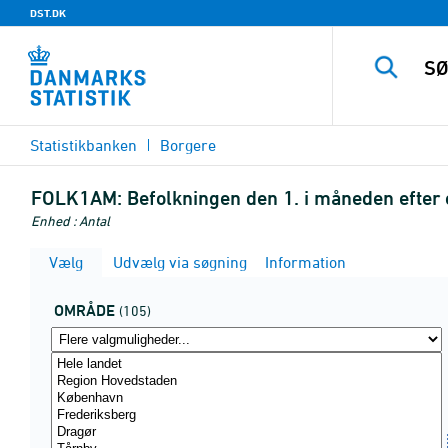
DST.DK
Statistikbanken
Borgere
FOLK1AM:
Befolkningen den 1. i måneden efter 
Enhed : Antal
Vælg
Udvælg via søgning
Information
OMRÅDE
(105)