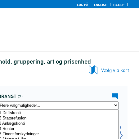
LOG PÅ
ENGLISH
HJÆLP
old, gruppering, art og prisenhed
Vælg via kort
DRANST
(7)