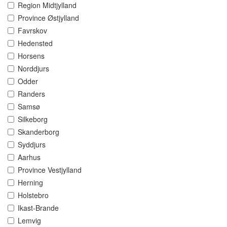
Region Midtjylland
Province Østjylland
Favrskov
Hedensted
Horsens
Norddjurs
Odder
Randers
Samsø
Silkeborg
Skanderborg
Syddjurs
Aarhus
Province Vestjylland
Herning
Holstebro
Ikast-Brande
Lemvig