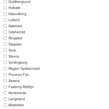
Guldborgsund
Holbæk
Kalundborg
Lolland
Næstved
Odsherred
Ringsted
Slagelse
Sorø
Stevns
Vordingborg
Region Syddanmark
Province Fyn
Assens
Faaborg-Midtfyn
Kerteminde
Langeland
Middelfart