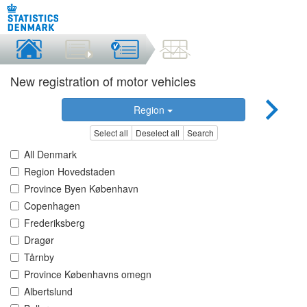
New registration of motor vehicles
Region
Select all
Deselect all
Search
All Denmark
Region Hovedstaden
Province Byen København
Copenhagen
Frederiksberg
Dragør
Tårnby
Province Københavns omegn
Albertslund