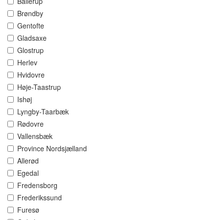
Ballerup
Brøndby
Gentofte
Gladsaxe
Glostrup
Herlev
Hvidovre
Høje-Taastrup
Ishøj
Lyngby-Taarbæk
Rødovre
Vallensbæk
Province Nordsjælland
Allerød
Egedal
Fredensborg
Frederikssund
Furesø