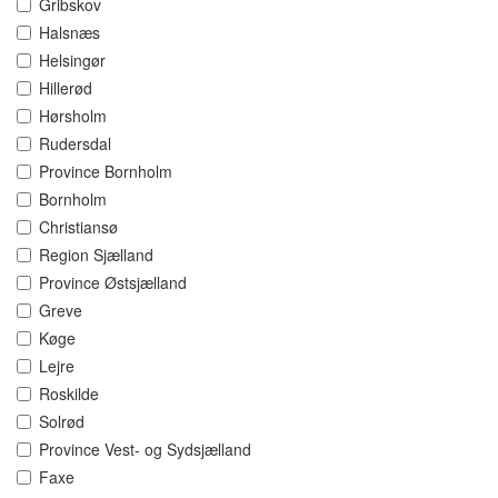
Gribskov
Halsnæs
Helsingør
Hillerød
Hørsholm
Rudersdal
Province Bornholm
Bornholm
Christiansø
Region Sjælland
Province Østsjælland
Greve
Køge
Lejre
Roskilde
Solrød
Province Vest- og Sydsjælland
Faxe