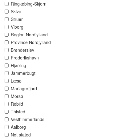
Ringkøbing-Skjern
Skive
Struer
Viborg
Region Nordjylland
Province Nordjylland
Brønderslev
Frederikshavn
Hjørring
Jammerbugt
Læsø
Mariagerfjord
Morsø
Rebild
Thisted
Vesthimmerlands
Aalborg
Not stated