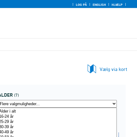
LOG PÅ
ENGLISH
HJÆLP
Vælg via kort
ALDER
(7)