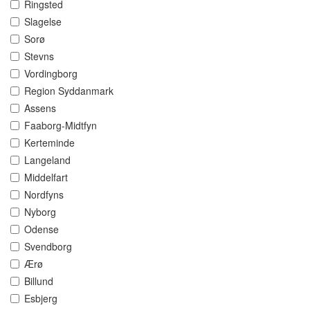
Ringsted
Slagelse
Sorø
Stevns
Vordingborg
Region Syddanmark
Assens
Faaborg-Midtfyn
Kerteminde
Langeland
Middelfart
Nordfyns
Nyborg
Odense
Svendborg
Ærø
Billund
Esbjerg