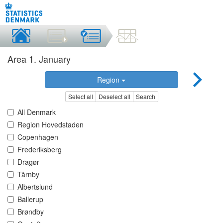
Area 1. January
Region
Select all
Deselect all
Search
All Denmark
Region Hovedstaden
Copenhagen
Frederiksberg
Dragør
Tårnby
Albertslund
Ballerup
Brøndby