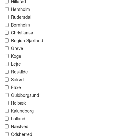
Hillerød
Hørsholm
Rudersdal
Bornholm
Christiansø
Region Sjælland
Greve
Køge
Lejre
Roskilde
Solrød
Faxe
Guldborgsund
Holbæk
Kalundborg
Lolland
Næstved
Odsherred