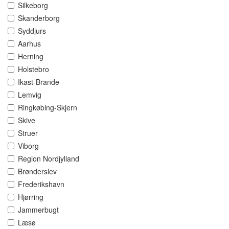
Silkeborg
Skanderborg
Syddjurs
Aarhus
Herning
Holstebro
Ikast-Brande
Lemvig
Ringkøbing-Skjern
Skive
Struer
Viborg
Region Nordjylland
Brønderslev
Frederikshavn
Hjørring
Jammerbugt
Læsø