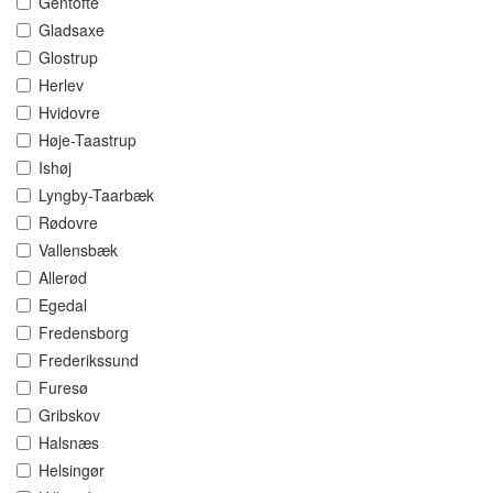
Gentofte
Gladsaxe
Glostrup
Herlev
Hvidovre
Høje-Taastrup
Ishøj
Lyngby-Taarbæk
Rødovre
Vallensbæk
Allerød
Egedal
Fredensborg
Frederikssund
Furesø
Gribskov
Halsnæs
Helsingør