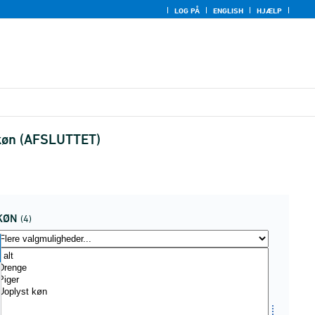
LOG PÅ
ENGLISH
HJÆLP
g køn (AFSLUTTET)
KØN
(4)