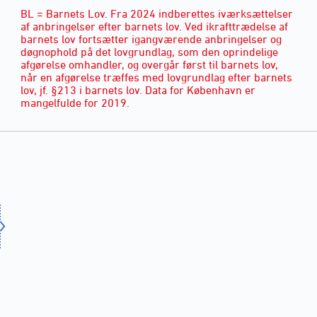
BL = Barnets Lov. Fra 2024 indberettes iværksættelser
af anbringelser efter barnets lov. Ved ikrafttrædelse af
barnets lov fortsætter igangværende anbringelser og
døgnophold på det lovgrundlag, som den oprindelige
afgørelse omhandler, og overgår først til barnets lov,
når en afgørelse træffes med lovgrundlag efter barnets
lov, jf. §213 i barnets lov. Data for København er
mangelfulde for 2019.