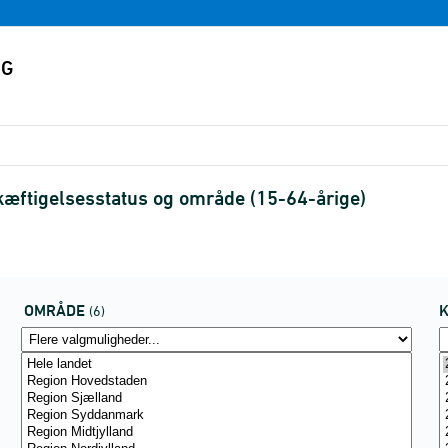
kæftigelsesstatus og område (15-64-årige)
OMRÅDE
(6)