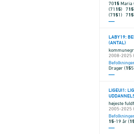
70
15
Maria
(71
15
)
7
15
(7
15
1)
7
15
LABY19
: B
(ANTAL)
kommunegrup
2008-2025 (
Befolkninge
Dragør (
15
5
LIGEUI1
: L
UDDANNELSE
højeste ful
2005-2025 (
Befolkninge
15
-19 år (
1