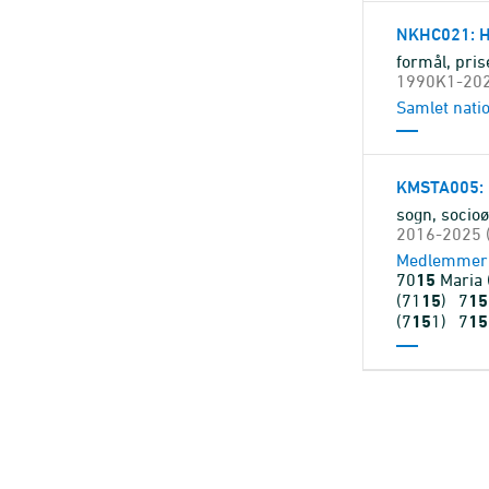
NKHC021
:
formål, pri
1990K1-2026
Samlet nati
KMSTA005
:
sogn, socio
2016-2025 (
Medlemmer a
70
15
Maria
(71
15
)
7
15
(7
15
1)
7
15