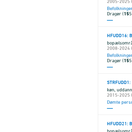
2005-2025 (
Befolkninge
Dragør (
15
5
HFUDD16
:
bopælsområd
2008-2024 (
Befolkninge
Dragør (
15
5
STRFUDD1
:
køn, uddann
2015-2025 (
Dømte pers
HFUDD21
:
bopælsområd