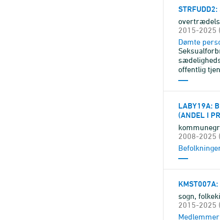
STRFUDD2
:
overtrædels
2015-2025 (
Dømte pers
Seksualfor
sædeligheds
offentlig tje
LABY19A
: 
(ANDEL I P
kommunegrup
2008-2025 (
Befolkninge
KMST007A
sogn, folke
2015-2025 (
Medlemmer a