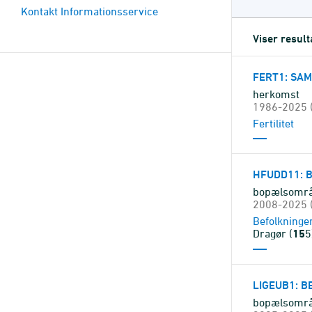
Kontakt Informationsservice
Viser result
FERT1
: SAM
herkomst
1986-2025 (
Fertilitet
HFUDD11
:
bopælsområd
2008-2025 (
Befolkninge
Dragør (
15
5
LIGEUB1
: 
bopælsområd