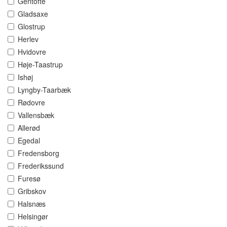
Gentofte
Gladsaxe
Glostrup
Herlev
Hvidovre
Høje-Taastrup
Ishøj
Lyngby-Taarbæk
Rødovre
Vallensbæk
Allerød
Egedal
Fredensborg
Frederikssund
Furesø
Gribskov
Halsnæs
Helsingør