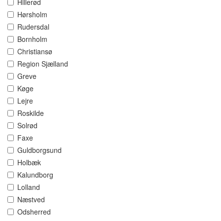
Hillerød
Hørsholm
Rudersdal
Bornholm
Christiansø
Region Sjælland
Greve
Køge
Lejre
Roskilde
Solrød
Faxe
Guldborgsund
Holbæk
Kalundborg
Lolland
Næstved
Odsherred