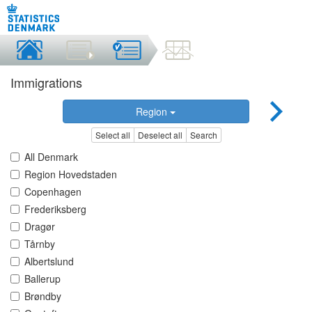
Immigrations
Region
Select all
Deselect all
Search
All Denmark
Region Hovedstaden
Copenhagen
Frederiksberg
Dragør
Tårnby
Albertslund
Ballerup
Brøndby