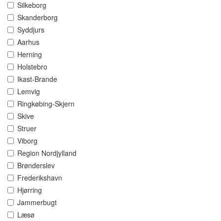
Silkeborg
Skanderborg
Syddjurs
Aarhus
Herning
Holstebro
Ikast-Brande
Lemvig
Ringkøbing-Skjern
Skive
Struer
Viborg
Region Nordjylland
Brønderslev
Frederikshavn
Hjørring
Jammerbugt
Læsø