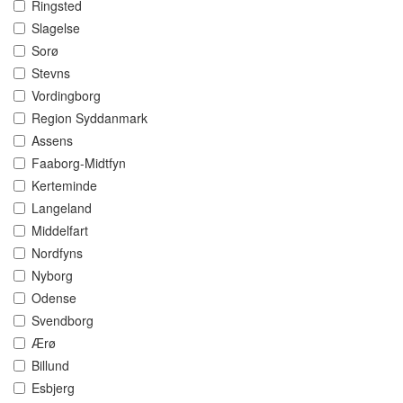
Ringsted
Slagelse
Sorø
Stevns
Vordingborg
Region Syddanmark
Assens
Faaborg-Midtfyn
Kerteminde
Langeland
Middelfart
Nordfyns
Nyborg
Odense
Svendborg
Ærø
Billund
Esbjerg