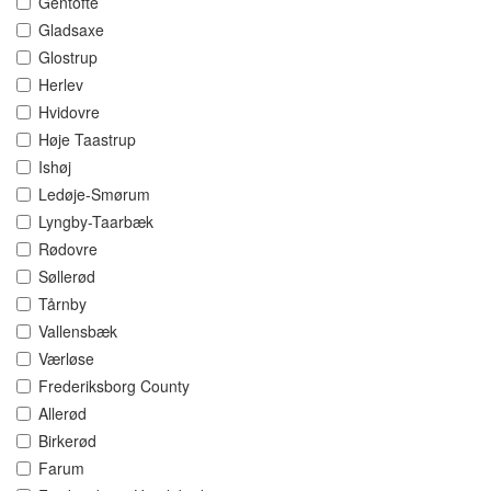
Gentofte
Gladsaxe
Glostrup
Herlev
Hvidovre
Høje Taastrup
Ishøj
Ledøje-Smørum
Lyngby-Taarbæk
Rødovre
Søllerød
Tårnby
Vallensbæk
Værløse
Frederiksborg County
Allerød
Birkerød
Farum