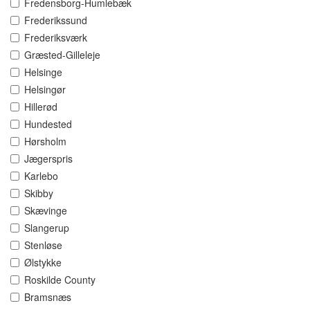
Fredensborg-Humlebæk
Frederikssund
Frederiksværk
Græsted-Gilleleje
Helsinge
Helsingør
Hillerød
Hundested
Hørsholm
Jægerspris
Karlebo
Skibby
Skævinge
Slangerup
Stenløse
Ølstykke
Roskilde County
Bramsnæs