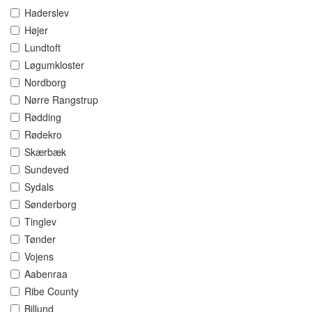
Haderslev
Højer
Lundtoft
Løgumkloster
Nordborg
Nørre Rangstrup
Rødding
Rødekro
Skærbæk
Sundeved
Sydals
Sønderborg
Tinglev
Tønder
Vojens
Aabenraa
Ribe County
Billund