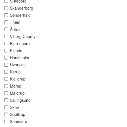
Silkeborg
Skanderborg
Sønderhald
Them
Århus
Viborg County
Bjerringbro
Fjends
Hanstholm
Hvorslev
Karup
Kjellerup
Morsø
Møldrup
Sallingsund
Skive
Spøttrup
Sundsøre