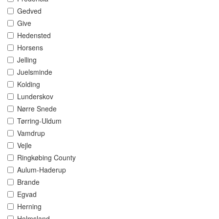
Gedved
Give
Hedensted
Horsens
Jelling
Juelsminde
Kolding
Lunderskov
Nørre Snede
Tørring-Uldum
Vamdrup
Vejle
Ringkøbing County
Aulum-Haderup
Brande
Egvad
Herning
Holmsland