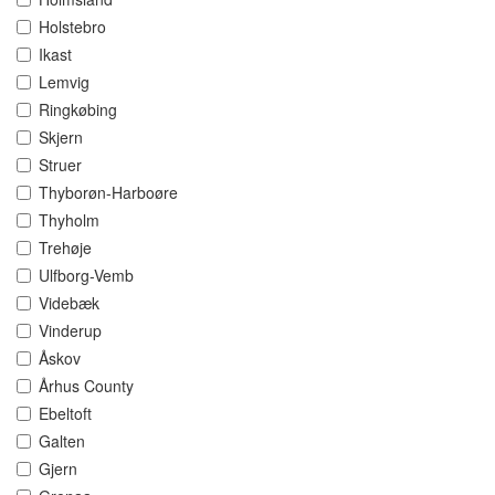
Holstebro
Ikast
Lemvig
Ringkøbing
Skjern
Struer
Thyborøn-Harboøre
Thyholm
Trehøje
Ulfborg-Vemb
Videbæk
Vinderup
Åskov
Århus County
Ebeltoft
Galten
Gjern