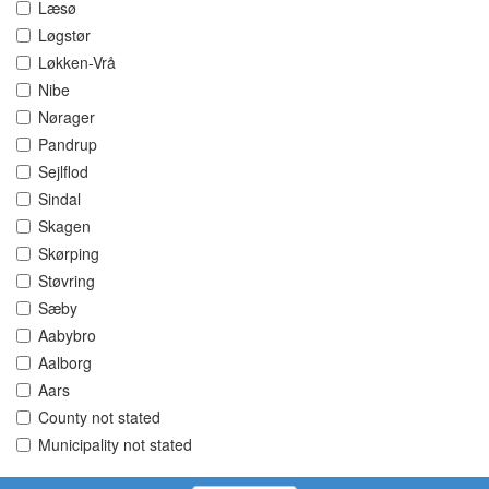
Læsø
Løgstør
Løkken-Vrå
Nibe
Nørager
Pandrup
Sejlflod
Sindal
Skagen
Skørping
Støvring
Sæby
Aabybro
Aalborg
Aars
County not stated
Municipality not stated