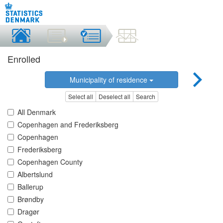
Enrolled
Municipality of residence
Select all
Deselect all
Search
All Denmark
Copenhagen and Frederiksberg
Copenhagen
Frederiksberg
Copenhagen County
Albertslund
Ballerup
Brøndby
Dragør