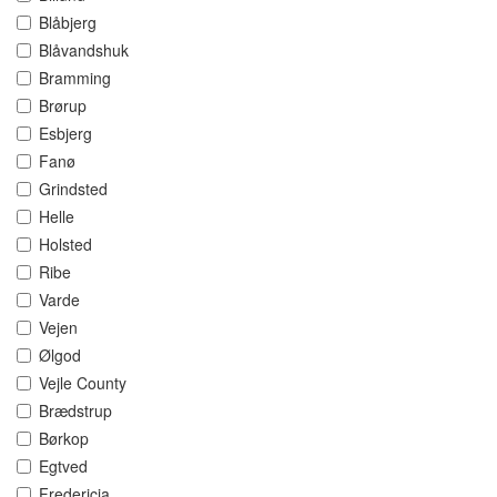
Blåbjerg
Blåvandshuk
Bramming
Brørup
Esbjerg
Fanø
Grindsted
Helle
Holsted
Ribe
Varde
Vejen
Ølgod
Vejle County
Brædstrup
Børkop
Egtved
Fredericia