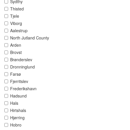
Sydthy
Thisted
Tjele
Viborg
Aalestrup
North Jutland County
Arden
Brovst
Brønderslev
Dronninglund
Farsø
Fjerritslev
Frederikshavn
Hadsund
Hals
Hirtshals
Hjørring
Hobro