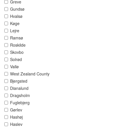
Greve
Gundsø
Hvalsø
Køge
Lejre
Ramsø
Roskilde
Skovbo
Solrød
Vallø
West Zealand County
Bjergsted
Dianalund
Dragsholm
Fuglebjerg
Gørlev
Hashøj
Haslev