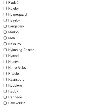
Fladså
Holeby
Holmegaard
Højreby
Langebæk
Maribo
Møn
Nakskov
Nykøbing-Falster
Nysted
Næstved
Nørre Alslev
Præstø
Ravnsborg
Rudbjerg
Rødby
Rønnede
Sakskøbing