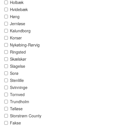
Holbæk
Hvidebæk
Høng
Jernløse
Kalundborg
Korsør
Nykøbing-Rørvig
Ringsted
Skælskør
Slagelse
Sorø
Stenlille
Svinninge
Tornved
Trundholm
Tølløse
Storstrøm County
Fakse