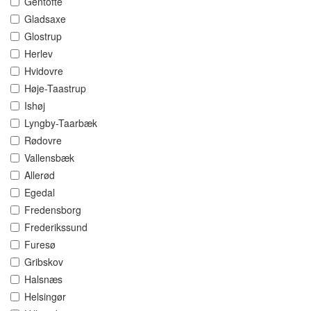
Gentofte
Gladsaxe
Glostrup
Herlev
Hvidovre
Høje-Taastrup
Ishøj
Lyngby-Taarbæk
Rødovre
Vallensbæk
Allerød
Egedal
Fredensborg
Frederikssund
Furesø
Gribskov
Halsnæs
Helsingør