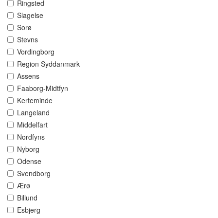
Ringsted
Slagelse
Sorø
Stevns
Vordingborg
Region Syddanmark
Assens
Faaborg-Midtfyn
Kerteminde
Langeland
Middelfart
Nordfyns
Nyborg
Odense
Svendborg
Ærø
Billund
Esbjerg