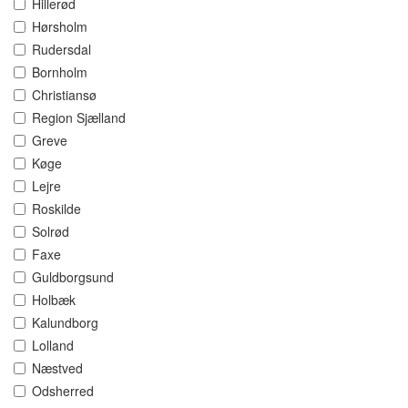
Hillerød
Hørsholm
Rudersdal
Bornholm
Christiansø
Region Sjælland
Greve
Køge
Lejre
Roskilde
Solrød
Faxe
Guldborgsund
Holbæk
Kalundborg
Lolland
Næstved
Odsherred