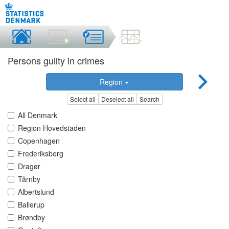
Persons guilty in crimes
Region
Select all
Deselect all
Search
All Denmark
Region Hovedstaden
Copenhagen
Frederiksberg
Dragør
Tårnby
Albertslund
Ballerup
Brøndby