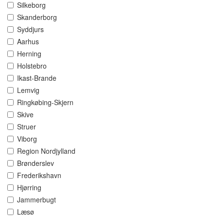
Silkeborg
Skanderborg
Syddjurs
Aarhus
Herning
Holstebro
Ikast-Brande
Lemvig
Ringkøbing-Skjern
Skive
Struer
Viborg
Region Nordjylland
Brønderslev
Frederikshavn
Hjørring
Jammerbugt
Læsø