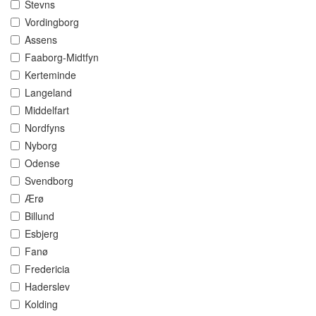
Stevns
Vordingborg
Assens
Faaborg-Midtfyn
Kerteminde
Langeland
Middelfart
Nordfyns
Nyborg
Odense
Svendborg
Ærø
Billund
Esbjerg
Fanø
Fredericia
Haderslev
Kolding