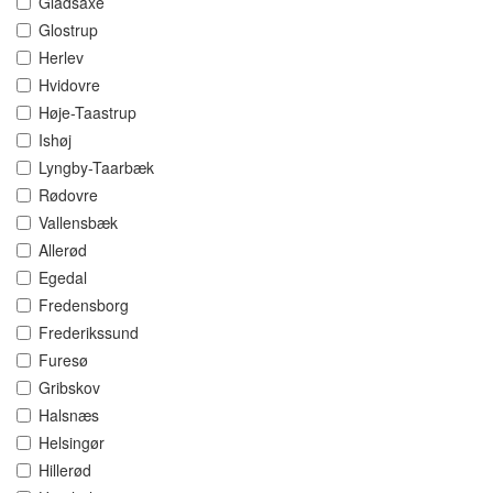
Gladsaxe
Glostrup
Herlev
Hvidovre
Høje-Taastrup
Ishøj
Lyngby-Taarbæk
Rødovre
Vallensbæk
Allerød
Egedal
Fredensborg
Frederikssund
Furesø
Gribskov
Halsnæs
Helsingør
Hillerød