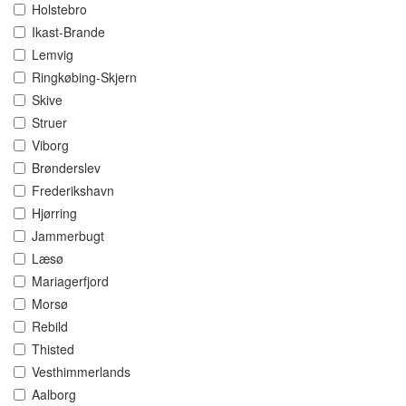
Holstebro
Ikast-Brande
Lemvig
Ringkøbing-Skjern
Skive
Struer
Viborg
Brønderslev
Frederikshavn
Hjørring
Jammerbugt
Læsø
Mariagerfjord
Morsø
Rebild
Thisted
Vesthimmerlands
Aalborg