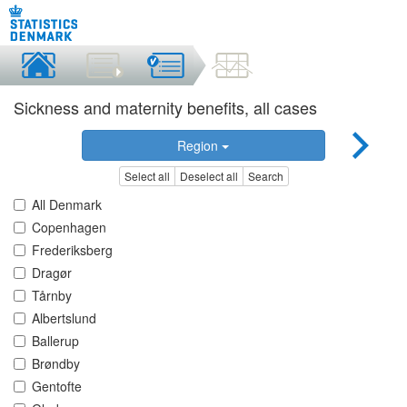
Sickness and maternity benefits, all cases
Region
Select all
Deselect all
Search
All Denmark
Copenhagen
Frederiksberg
Dragør
Tårnby
Albertslund
Ballerup
Brøndby
Gentofte