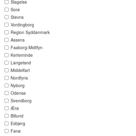
Slagelse
Sorø
Stevns
Vordingborg
Region Syddanmark
Assens
Faaborg-Midtfyn
Kerteminde
Langeland
Middelfart
Nordfyns
Nyborg
Odense
Svendborg
Ærø
Billund
Esbjerg
Fanø