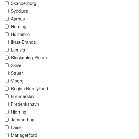
Skanderborg
Syddjurs
Aarhus
Herning
Holstebro
Ikast-Brande
Lemvig
Ringkøbing-Skjern
Skive
Struer
Viborg
Region Nordjylland
Brønderslev
Frederikshavn
Hjørring
Jammerbugt
Læsø
Mariagerfjord