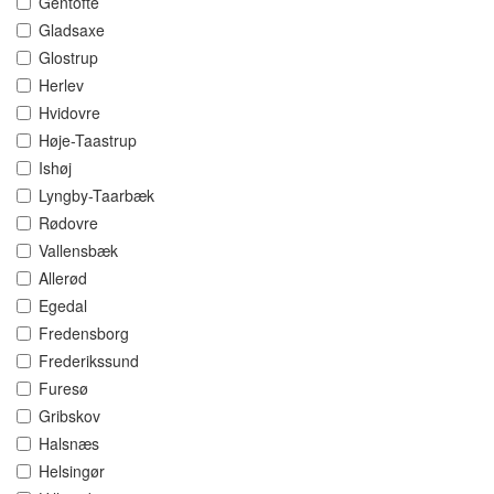
Gentofte
Gladsaxe
Glostrup
Herlev
Hvidovre
Høje-Taastrup
Ishøj
Lyngby-Taarbæk
Rødovre
Vallensbæk
Allerød
Egedal
Fredensborg
Frederikssund
Furesø
Gribskov
Halsnæs
Helsingør