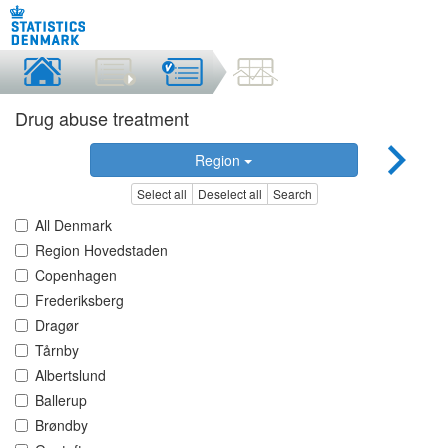
Drug abuse treatment
Region
Select all
Deselect all
Search
All Denmark
Region Hovedstaden
Copenhagen
Frederiksberg
Dragør
Tårnby
Albertslund
Ballerup
Brøndby