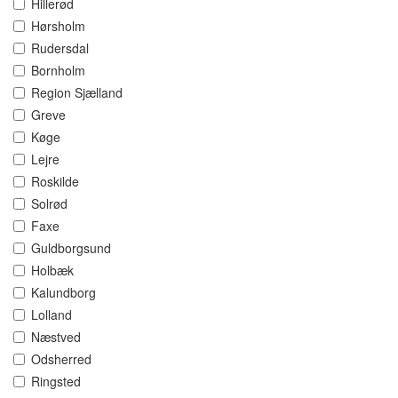
Hillerød
Hørsholm
Rudersdal
Bornholm
Region Sjælland
Greve
Køge
Lejre
Roskilde
Solrød
Faxe
Guldborgsund
Holbæk
Kalundborg
Lolland
Næstved
Odsherred
Ringsted