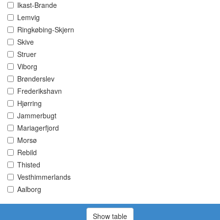
Ikast-Brande
Lemvig
Ringkøbing-Skjern
Skive
Struer
Viborg
Brønderslev
Frederikshavn
Hjørring
Jammerbugt
Mariagerfjord
Morsø
Rebild
Thisted
Vesthimmerlands
Aalborg
Show table