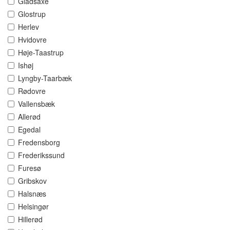
Gladsaxe
Glostrup
Herlev
Hvidovre
Høje-Taastrup
Ishøj
Lyngby-Taarbæk
Rødovre
Vallensbæk
Allerød
Egedal
Fredensborg
Frederikssund
Furesø
Gribskov
Halsnæs
Helsingør
Hillerød