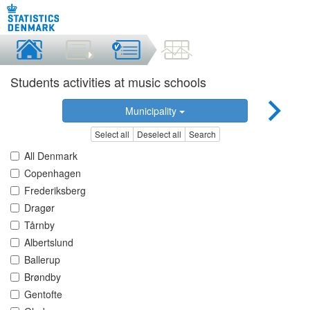
Students activities at music schools
Municipality
Select all
Deselect all
Search
All Denmark
Copenhagen
Frederiksberg
Dragør
Tårnby
Albertslund
Ballerup
Brøndby
Gentofte