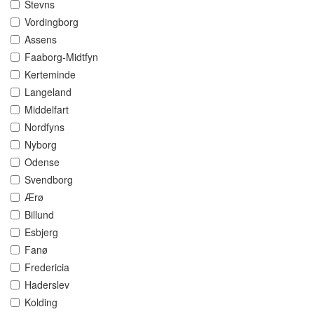
Stevns
Vordingborg
Assens
Faaborg-Midtfyn
Kerteminde
Langeland
Middelfart
Nordfyns
Nyborg
Odense
Svendborg
Ærø
Billund
Esbjerg
Fanø
Fredericia
Haderslev
Kolding