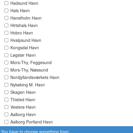
Hadsund Havn
Hals Havn
Hanstholm Havn
Hirtshals Havn
Hobro Havn
Hvalpsund Havn
Kongsdal Havn
Løgstør Havn
Mors-Thy, Feggesund
Mors-Thy, Næssund
Nordjyllandsværkets Havn
Nykøbing M. Havn
Skagen Havn
Thisted Havn
Vesterø Havn
Aalborg Havn
Aalborg Portland Havn
You have to choose something from: