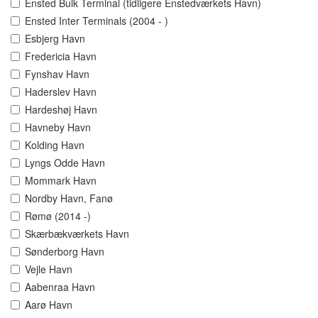
Ensted Bulk Terminal (tidligere Enstedværkets Havn)
Ensted Inter Terminals (2004 - )
Esbjerg Havn
Fredericia Havn
Fynshav Havn
Haderslev Havn
Hardeshøj Havn
Havneby Havn
Kolding Havn
Lyngs Odde Havn
Mommark Havn
Nordby Havn, Fanø
Rømø (2014 -)
Skærbækværkets Havn
Sønderborg Havn
Vejle Havn
Aabenraa Havn
Aarø Havn