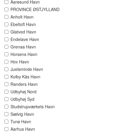
Aarøsund Havn
PROVINCE ØSTJYLLAND
Anholt Havn
Ebeltoft Havn
Glatved Havn
Endelave Havn
Grenaa Havn
Horsens Havn
Hov Havn
Juelsminde Havn
Kolby Kås Havn
Randers Havn
Udbyhøj Nord
Udbyhøj Syd
Studstrupværkets Havn
Sælvig Havn
Tunø Havn
Aarhus Havn