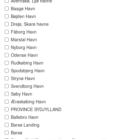
Avernakø, Lyø havne
Baagø Havn
Bøjden Havn
Drejø, Skarø havne
Fåborg Havn
Marstal Havn
Nyborg Havn
Odense Havn
Rudkøbing Havn
Spodsbjerg Havn
Strynø Havn
Svendborg Havn
Søby Havn
Ærøskøbing Havn
PROVINCE SYDJYLLAND
Ballebro Havn
Barsø Landing
Barsø