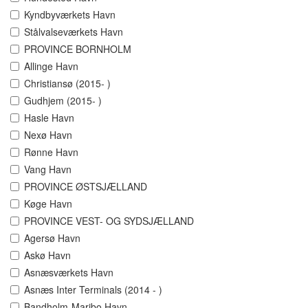
Kyndbyværkets Havn
Stålvalseværkets Havn
PROVINCE BORNHOLM
Allinge Havn
Christiansø (2015- )
Gudhjem (2015- )
Hasle Havn
Nexø Havn
Rønne Havn
Vang Havn
PROVINCE ØSTSJÆLLAND
Køge Havn
PROVINCE VEST- OG SYDSJÆLLAND
Agersø Havn
Askø Havn
Asnæsværkets Havn
Asnæs Inter Terminals (2014 - )
Bandholm-Maribo Havn