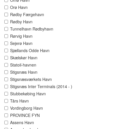
Omø Havn
Orø Havn
Rødby Færgehavn
Rødby Havn
Tunnelhavn Rødbyhavn
Rørvig Havn
Sejerø Havn
Sjællands Odde Havn
Skælskør Havn
Statoil-havnen
Stigsnæs Havn
Stigsnæsværkets Havn
Stigsnæs Inter Terminals (2014 - )
Stubbekøbing Havn
Tårs Havn
Vordingborg Havn
PROVINCE FYN
Assens Havn