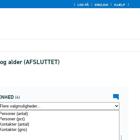
LOG PÅ
ENGLISH
HJÆLP
n og alder (AFSLUTTET)
ENHED
(4)