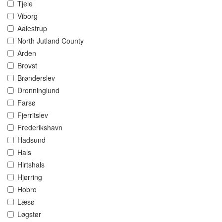
Tjele
Viborg
Aalestrup
North Jutland County
Arden
Brovst
Brønderslev
Dronninglund
Farsø
Fjerritslev
Frederikshavn
Hadsund
Hals
Hirtshals
Hjørring
Hobro
Læsø
Løgstør