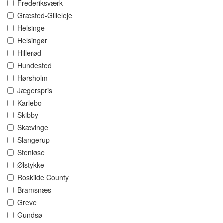
Frederiksværk
Græsted-Gilleleje
Helsinge
Helsingør
Hillerød
Hundested
Hørsholm
Jægerspris
Karlebo
Skibby
Skævinge
Slangerup
Stenløse
Ølstykke
Roskilde County
Bramsnæs
Greve
Gundsø