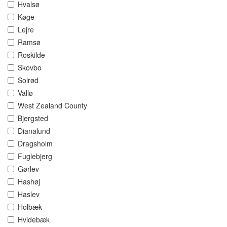
Hvalsø
Køge
Lejre
Ramsø
Roskilde
Skovbo
Solrød
Vallø
West Zealand County
Bjergsted
Dianalund
Dragsholm
Fuglebjerg
Gørlev
Hashøj
Haslev
Holbæk
Hvidebæk