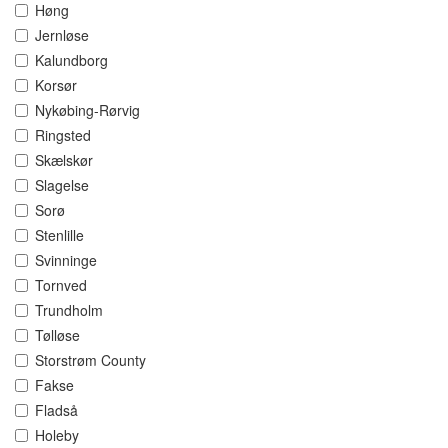
Høng
Jernløse
Kalundborg
Korsør
Nykøbing-Rørvig
Ringsted
Skælskør
Slagelse
Sorø
Stenlille
Svinninge
Tornved
Trundholm
Tølløse
Storstrøm County
Fakse
Fladså
Holeby