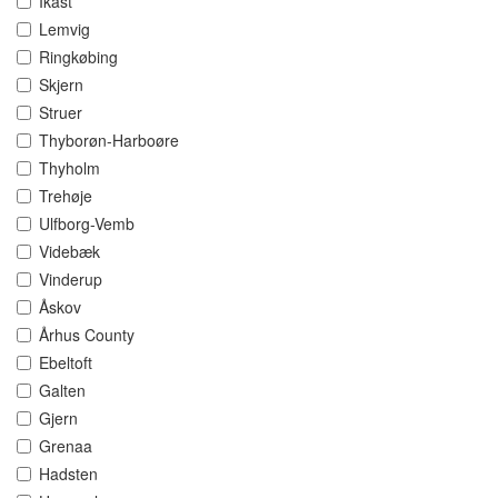
Ikast
Lemvig
Ringkøbing
Skjern
Struer
Thyborøn-Harboøre
Thyholm
Trehøje
Ulfborg-Vemb
Videbæk
Vinderup
Åskov
Århus County
Ebeltoft
Galten
Gjern
Grenaa
Hadsten