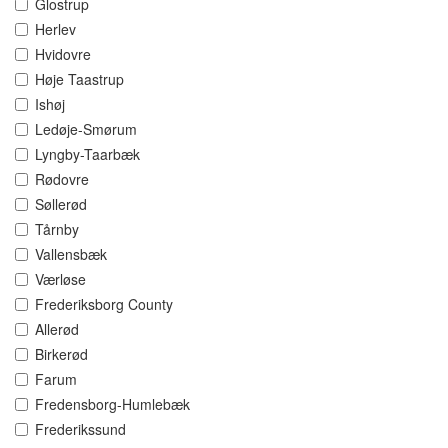
Glostrup
Herlev
Hvidovre
Høje Taastrup
Ishøj
Ledøje-Smørum
Lyngby-Taarbæk
Rødovre
Søllerød
Tårnby
Vallensbæk
Værløse
Frederiksborg County
Allerød
Birkerød
Farum
Fredensborg-Humlebæk
Frederikssund