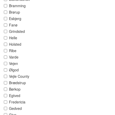
Bramming
Brørup
Esbjerg
Fanø
Grindsted
Helle
Holsted
Ribe
Varde
Vejen
Ølgod
Vejle County
Brædstrup
Børkop
Egtved
Fredericia
Gedved
Give