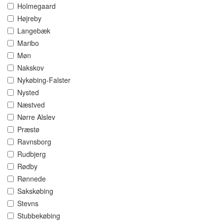
Holmegaard
Højreby
Langebæk
Maribo
Møn
Nakskov
Nykøbing-Falster
Nysted
Næstved
Nørre Alslev
Præstø
Ravnsborg
Rudbjerg
Rødby
Rønnede
Sakskøbing
Stevns
Stubbekøbing