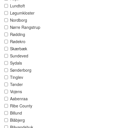
Lundtoft
Løgumkloster
Nordborg
Nørre Rangstrup
Rødding
Rødekro
Skærbæk
Sundeved
Sydals
Sønderborg
Tinglev
Tønder
Vojens
Aabenraa
Ribe County
Billund
Blåbjerg
Blåvandshuk