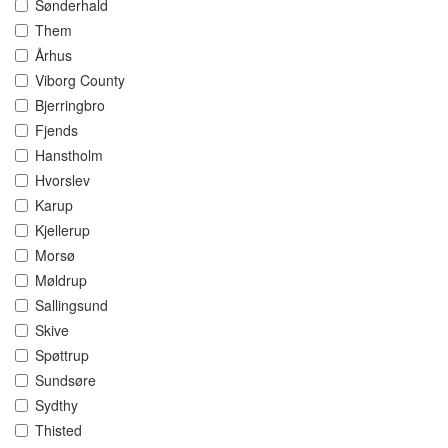
Sønderhald
Them
Århus
Viborg County
Bjerringbro
Fjends
Hanstholm
Hvorslev
Karup
Kjellerup
Morsø
Møldrup
Sallingsund
Skive
Spøttrup
Sundsøre
Sydthy
Thisted