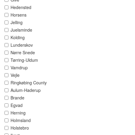
Hedensted
Horsens
Jelling
Juelsminde
Kolding
Lunderskov
Nørre Snede
Tørring-Uldum
Vamdrup
Vejle
Ringkøbing County
Aulum-Haderup
Brande
Egvad
Herning
Holmsland
Holstebro