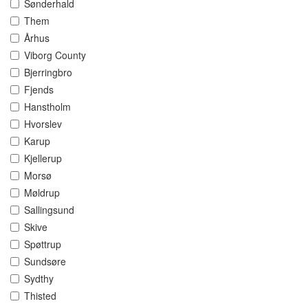
Sønderhald
Them
Århus
Viborg County
Bjerringbro
Fjends
Hanstholm
Hvorslev
Karup
Kjellerup
Morsø
Møldrup
Sallingsund
Skive
Spøttrup
Sundsøre
Sydthy
Thisted