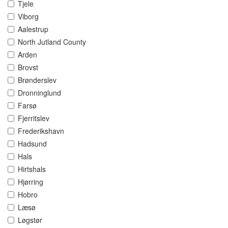
Tjele
Viborg
Aalestrup
North Jutland County
Arden
Brovst
Brønderslev
Dronninglund
Farsø
Fjerritslev
Frederikshavn
Hadsund
Hals
Hirtshals
Hjørring
Hobro
Læsø
Løgstør