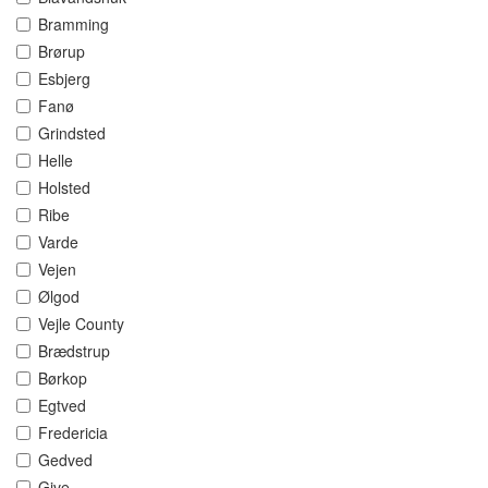
Bramming
Brørup
Esbjerg
Fanø
Grindsted
Helle
Holsted
Ribe
Varde
Vejen
Ølgod
Vejle County
Brædstrup
Børkop
Egtved
Fredericia
Gedved
Give