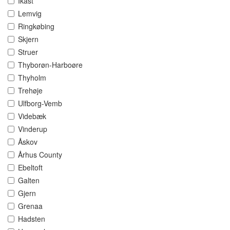
Ikast
Lemvig
Ringkøbing
Skjern
Struer
Thyborøn-Harboøre
Thyholm
Trehøje
Ulfborg-Vemb
Videbæk
Vinderup
Åskov
Århus County
Ebeltoft
Galten
Gjern
Grenaa
Hadsten