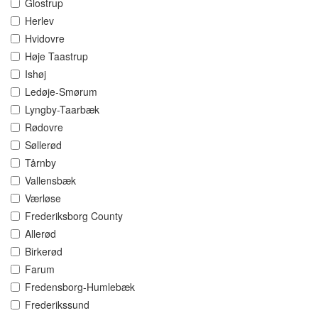
Glostrup
Herlev
Hvidovre
Høje Taastrup
Ishøj
Ledøje-Smørum
Lyngby-Taarbæk
Rødovre
Søllerød
Tårnby
Vallensbæk
Værløse
Frederiksborg County
Allerød
Birkerød
Farum
Fredensborg-Humlebæk
Frederikssund