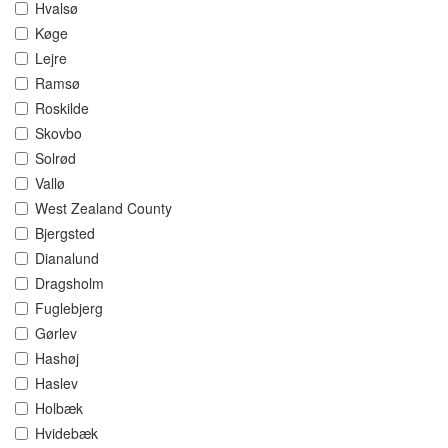
Hvalsø
Køge
Lejre
Ramsø
Roskilde
Skovbo
Solrød
Vallø
West Zealand County
Bjergsted
Dianalund
Dragsholm
Fuglebjerg
Gørlev
Hashøj
Haslev
Holbæk
Hvidebæk