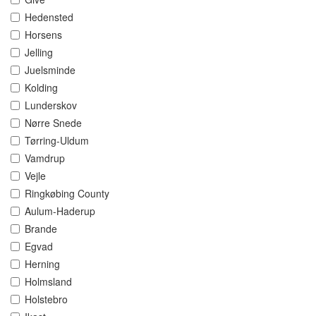
Hedensted
Horsens
Jelling
Juelsminde
Kolding
Lunderskov
Nørre Snede
Tørring-Uldum
Vamdrup
Vejle
Ringkøbing County
Aulum-Haderup
Brande
Egvad
Herning
Holmsland
Holstebro