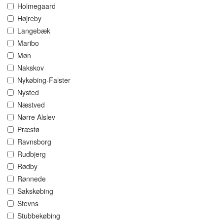
Holmegaard
Højreby
Langebæk
Maribo
Møn
Nakskov
Nykøbing-Falster
Nysted
Næstved
Nørre Alslev
Præstø
Ravnsborg
Rudbjerg
Rødby
Rønnede
Sakskøbing
Stevns
Stubbekøbing