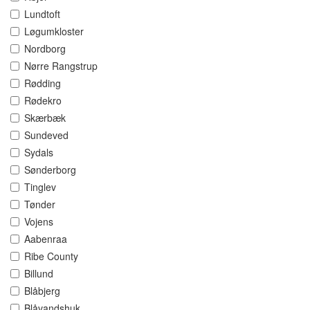
Lundtoft
Løgumkloster
Nordborg
Nørre Rangstrup
Rødding
Rødekro
Skærbæk
Sundeved
Sydals
Sønderborg
Tinglev
Tønder
Vojens
Aabenraa
Ribe County
Billund
Blåbjerg
Blåvandshuk