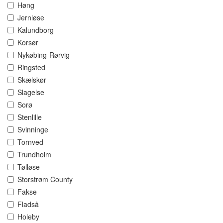
Høng
Jernløse
Kalundborg
Korsør
Nykøbing-Rørvig
Ringsted
Skælskør
Slagelse
Sorø
Stenlille
Svinninge
Tornved
Trundholm
Tølløse
Storstrøm County
Fakse
Fladså
Holeby