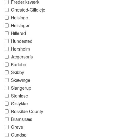
Frederiksværk
Græsted-Gilleleje
Helsinge
Helsingør
Hillerød
Hundested
Hørsholm
Jægerspris
Karlebo
Skibby
Skævinge
Slangerup
Stenløse
Ølstykke
Roskilde County
Bramsnæs
Greve
Gundsø