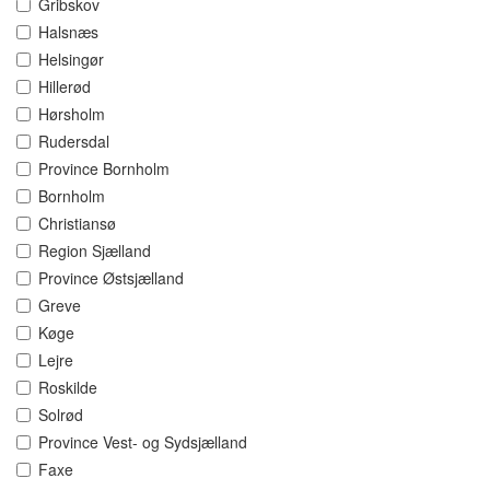
Gribskov
Halsnæs
Helsingør
Hillerød
Hørsholm
Rudersdal
Province Bornholm
Bornholm
Christiansø
Region Sjælland
Province Østsjælland
Greve
Køge
Lejre
Roskilde
Solrød
Province Vest- og Sydsjælland
Faxe