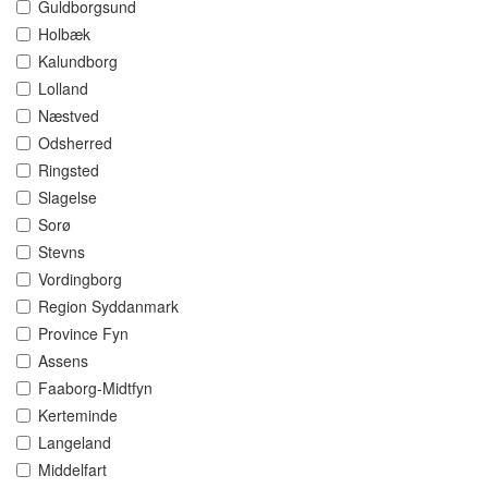
Guldborgsund
Holbæk
Kalundborg
Lolland
Næstved
Odsherred
Ringsted
Slagelse
Sorø
Stevns
Vordingborg
Region Syddanmark
Province Fyn
Assens
Faaborg-Midtfyn
Kerteminde
Langeland
Middelfart