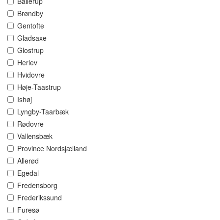
Ballerup
Brøndby
Gentofte
Gladsaxe
Glostrup
Herlev
Hvidovre
Høje-Taastrup
Ishøj
Lyngby-Taarbæk
Rødovre
Vallensbæk
Province Nordsjælland
Allerød
Egedal
Fredensborg
Frederikssund
Furesø