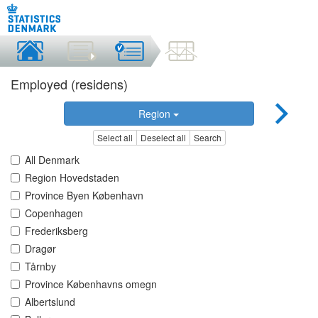
Employed (residens)
Region
Select all
Deselect all
Search
All Denmark
Region Hovedstaden
Province Byen København
Copenhagen
Frederiksberg
Dragør
Tårnby
Province Københavns omegn
Albertslund