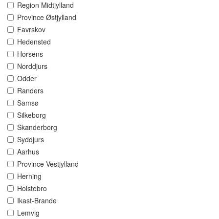
Region Midtjylland
Province Østjylland
Favrskov
Hedensted
Horsens
Norddjurs
Odder
Randers
Samsø
Silkeborg
Skanderborg
Syddjurs
Aarhus
Province Vestjylland
Herning
Holstebro
Ikast-Brande
Lemvig