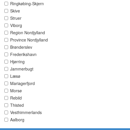
Ringkøbing-Skjern
Skive
Struer
Viborg
Region Nordjylland
Province Nordjylland
Brønderslev
Frederikshavn
Hjørring
Jammerbugt
Læsø
Mariagerfjord
Morsø
Rebild
Thisted
Vesthimmerlands
Aalborg