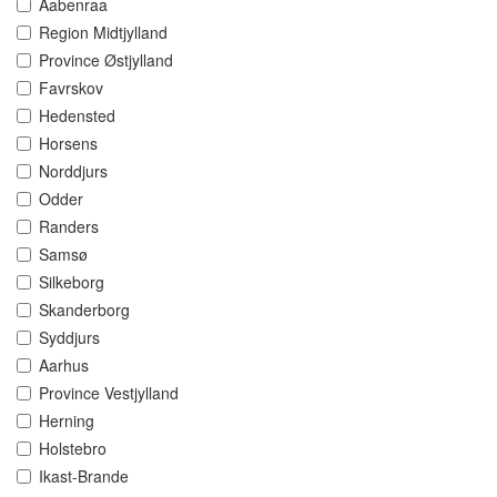
Aabenraa
Region Midtjylland
Province Østjylland
Favrskov
Hedensted
Horsens
Norddjurs
Odder
Randers
Samsø
Silkeborg
Skanderborg
Syddjurs
Aarhus
Province Vestjylland
Herning
Holstebro
Ikast-Brande