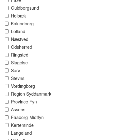
Faxe
Guldborgsund
Holbæk
Kalundborg
Lolland
Næstved
Odsherred
Ringsted
Slagelse
Sorø
Stevns
Vordingborg
Region Syddanmark
Province Fyn
Assens
Faaborg-Midtfyn
Kerteminde
Langeland