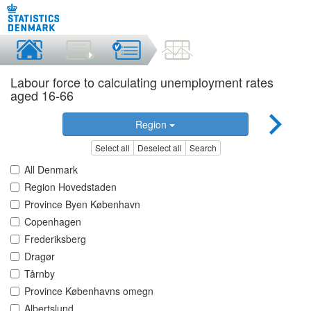
Labour force to calculating unemployment rates
aged 16-66
Region
Select all
Deselect all
Search
All Denmark
Region Hovedstaden
Province Byen København
Copenhagen
Frederiksberg
Dragør
Tårnby
Province Københavns omegn
Albertslund