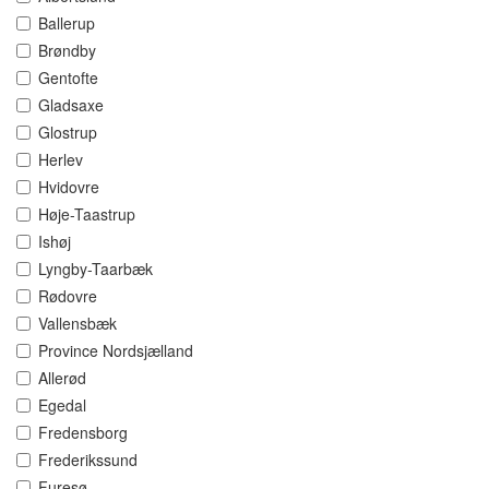
Ballerup
Brøndby
Gentofte
Gladsaxe
Glostrup
Herlev
Hvidovre
Høje-Taastrup
Ishøj
Lyngby-Taarbæk
Rødovre
Vallensbæk
Province Nordsjælland
Allerød
Egedal
Fredensborg
Frederikssund
Furesø