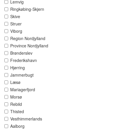
Lemvig
Ringkøbing-Skjern
Skive
Struer
Viborg
Region Nordjylland
Province Nordjylland
Brønderslev
Frederikshavn
Hjørring
Jammerbugt
Læsø
Mariagerfjord
Morsø
Rebild
Thisted
Vesthimmerlands
Aalborg