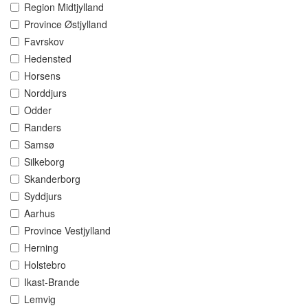
Region Midtjylland
Province Østjylland
Favrskov
Hedensted
Horsens
Norddjurs
Odder
Randers
Samsø
Silkeborg
Skanderborg
Syddjurs
Aarhus
Province Vestjylland
Herning
Holstebro
Ikast-Brande
Lemvig