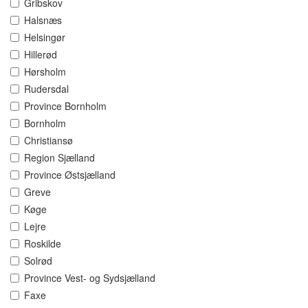
Gribskov
Halsnæs
Helsingør
Hillerød
Hørsholm
Rudersdal
Province Bornholm
Bornholm
Christiansø
Region Sjælland
Province Østsjælland
Greve
Køge
Lejre
Roskilde
Solrød
Province Vest- og Sydsjælland
Faxe