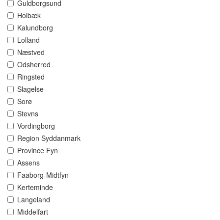
Guldborgsund
Holbæk
Kalundborg
Lolland
Næstved
Odsherred
Ringsted
Slagelse
Sorø
Stevns
Vordingborg
Region Syddanmark
Province Fyn
Assens
Faaborg-Midtfyn
Kerteminde
Langeland
Middelfart