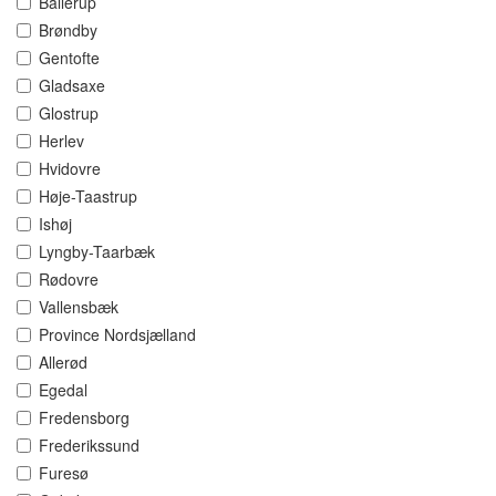
Ballerup
Brøndby
Gentofte
Gladsaxe
Glostrup
Herlev
Hvidovre
Høje-Taastrup
Ishøj
Lyngby-Taarbæk
Rødovre
Vallensbæk
Province Nordsjælland
Allerød
Egedal
Fredensborg
Frederikssund
Furesø