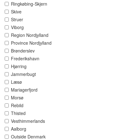
Ringkøbing-Skjern
Skive
Struer
Viborg
Region Nordjylland
Province Nordjylland
Brønderslev
Frederikshavn
Hjørring
Jammerbugt
Læsø
Mariagerfjord
Morsø
Rebild
Thisted
Vesthimmerlands
Aalborg
Outside Denmark