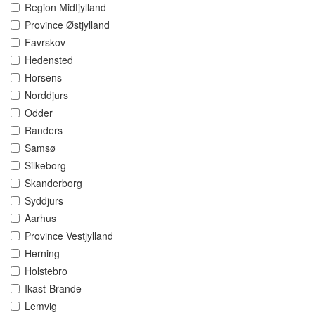
Region Midtjylland
Province Østjylland
Favrskov
Hedensted
Horsens
Norddjurs
Odder
Randers
Samsø
Silkeborg
Skanderborg
Syddjurs
Aarhus
Province Vestjylland
Herning
Holstebro
Ikast-Brande
Lemvig