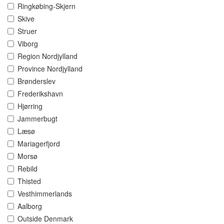
Ringkøbing-Skjern
Skive
Struer
Viborg
Region Nordjylland
Province Nordjylland
Brønderslev
Frederikshavn
Hjørring
Jammerbugt
Læsø
Mariagerfjord
Morsø
Rebild
Thisted
Vesthimmerlands
Aalborg
Outside Denmark