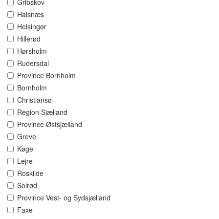
Gribskov
Halsnæs
Helsingør
Hillerød
Hørsholm
Rudersdal
Province Bornholm
Bornholm
Christiansø
Region Sjælland
Province Østsjælland
Greve
Køge
Lejre
Roskilde
Solrød
Province Vest- og Sydsjælland
Faxe