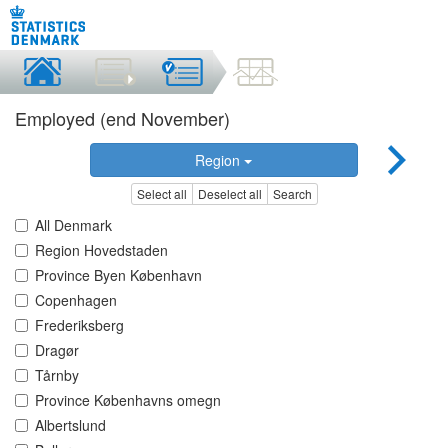
Employed (end November)
Region
Select all
Deselect all
Search
All Denmark
Region Hovedstaden
Province Byen København
Copenhagen
Frederiksberg
Dragør
Tårnby
Province Københavns omegn
Albertslund