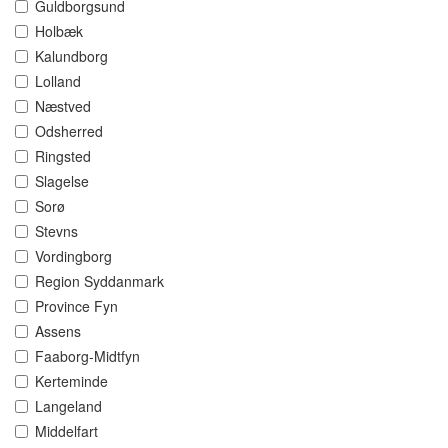
Guldborgsund
Holbæk
Kalundborg
Lolland
Næstved
Odsherred
Ringsted
Slagelse
Sorø
Stevns
Vordingborg
Region Syddanmark
Province Fyn
Assens
Faaborg-Midtfyn
Kerteminde
Langeland
Middelfart