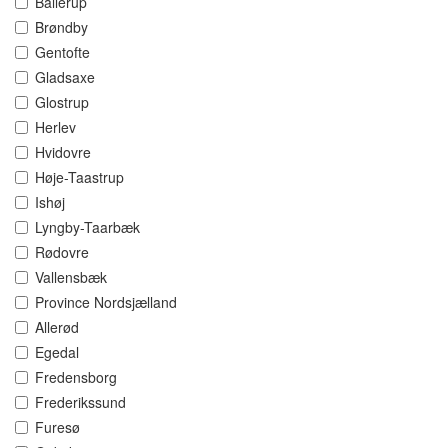
Ballerup
Brøndby
Gentofte
Gladsaxe
Glostrup
Herlev
Hvidovre
Høje-Taastrup
Ishøj
Lyngby-Taarbæk
Rødovre
Vallensbæk
Province Nordsjælland
Allerød
Egedal
Fredensborg
Frederikssund
Furesø