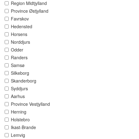
Region Midtjylland
Province Østjylland
Favrskov
Hedensted
Horsens
Norddjurs
Odder
Randers
Samsø
Silkeborg
Skanderborg
Syddjurs
Aarhus
Province Vestjylland
Herning
Holstebro
Ikast-Brande
Lemvig