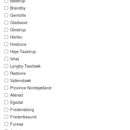
Ballerup
Brøndby
Gentofte
Gladsaxe
Glostrup
Herlev
Hvidovre
Høje-Taastrup
Ishøj
Lyngby-Taarbæk
Rødovre
Vallensbæk
Province Nordsjælland
Allerød
Egedal
Fredensborg
Frederikssund
Furesø