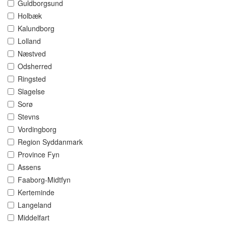
Guldborgsund
Holbæk
Kalundborg
Lolland
Næstved
Odsherred
Ringsted
Slagelse
Sorø
Stevns
Vordingborg
Region Syddanmark
Province Fyn
Assens
Faaborg-Midtfyn
Kerteminde
Langeland
Middelfart