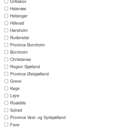
Gribskov
Halsnæs
Helsingør
Hillerød
Hørsholm
Rudersdal
Province Bornholm
Bornholm
Christiansø
Region Sjælland
Province Østsjælland
Greve
Køge
Lejre
Roskilde
Solrød
Province Vest- og Sydsjælland
Faxe