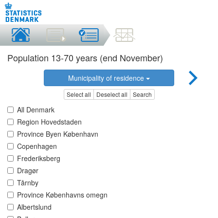
Population 13-70 years (end November)
Municipality of residence
Select all
Deselect all
Search
All Denmark
Region Hovedstaden
Province Byen København
Copenhagen
Frederiksberg
Dragør
Tårnby
Province Københavns omegn
Albertslund