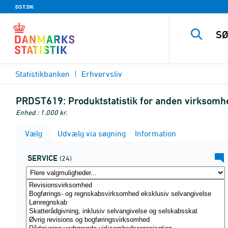
DST.DK
Statistikbanken
Erhvervsliv
PRDST619:
Produktstatistik for anden virksom
Enhed : 1.000 kr.
Vælg
Udvælg via søgning
Information
SERVICE
(24)