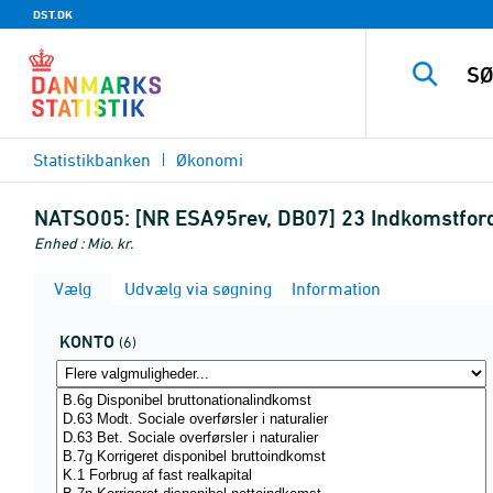
DST.DK
Statistikbanken
Økonomi
NATSO05:
[NR ESA95rev, DB07] 23 Indkomstforde
Enhed : Mio. kr.
Vælg
Udvælg via søgning
Information
KONTO
(6)