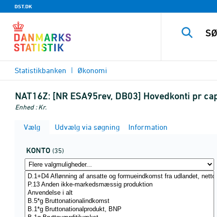
DST.DK
Statistikbanken
Økonomi
NAT16Z:
[NR ESA95rev, DB03] Hovedkonti pr capit
Enhed : Kr.
Vælg
Udvælg via søgning
Information
KONTO
(35)