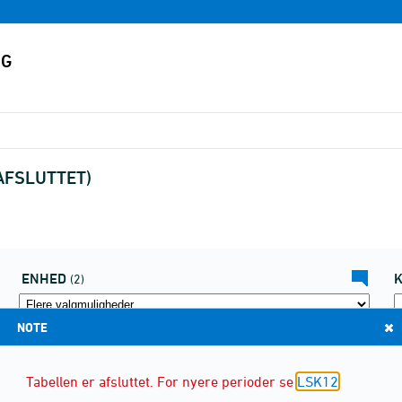
 (AFSLUTTET)
ENHED
(2)
NOTE
Tabellen er afsluttet. For nyere perioder se
LSK12