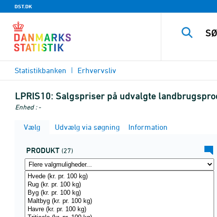
DST.DK
Statistikbanken
Erhvervsliv
LPRIS10:
Salgspriser på udvalgte landbrugsprod
Enhed : -
Vælg
Udvælg via søgning
Information
PRODUKT
(27)