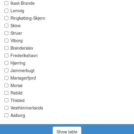
Ikast-Brande
Lemvig
Ringkøbing-Skjern
Skive
Struer
Viborg
Brønderslev
Frederikshavn
Hjørring
Jammerbugt
Mariagerfjord
Morsø
Rebild
Thisted
Vesthimmerlands
Aalborg
Show table