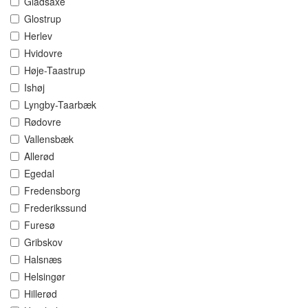
Gladsaxe
Glostrup
Herlev
Hvidovre
Høje-Taastrup
Ishøj
Lyngby-Taarbæk
Rødovre
Vallensbæk
Allerød
Egedal
Fredensborg
Frederikssund
Furesø
Gribskov
Halsnæs
Helsingør
Hillerød