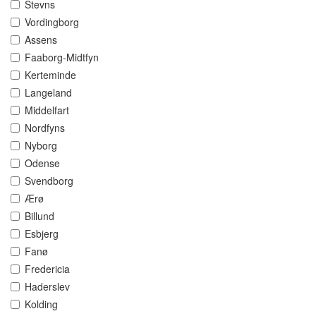
Stevns
Vordingborg
Assens
Faaborg-Midtfyn
Kerteminde
Langeland
Middelfart
Nordfyns
Nyborg
Odense
Svendborg
Ærø
Billund
Esbjerg
Fanø
Fredericia
Haderslev
Kolding