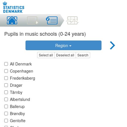
Pupils in music schools (0-24 years)
Region
Select all
Deselect all
Search
All Denmark
Copenhagen
Frederiksberg
Dragør
Tårnby
Albertslund
Ballerup
Brøndby
Gentofte