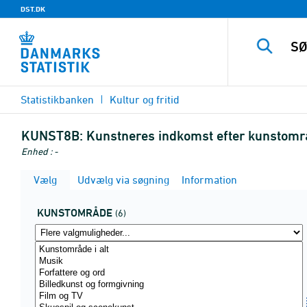
DST.DK
Statistikbanken
Kultur og fritid
KUNST8B:
Kunstneres indkomst efter kunstområ
Enhed : -
Vælg
Udvælg via søgning
Information
KUNSTOMRÅDE
(6)