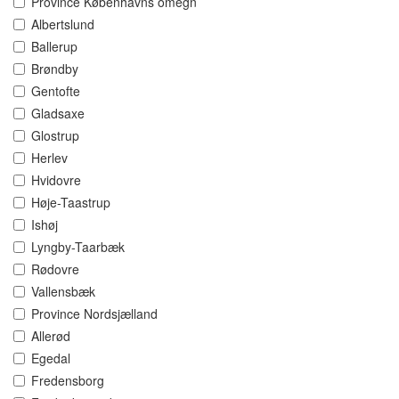
Province Københavns omegn
Albertslund
Ballerup
Brøndby
Gentofte
Gladsaxe
Glostrup
Herlev
Hvidovre
Høje-Taastrup
Ishøj
Lyngby-Taarbæk
Rødovre
Vallensbæk
Province Nordsjælland
Allerød
Egedal
Fredensborg