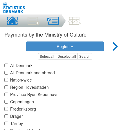
Payments by the Ministry of Culture
Region
Select all
Deselect all
Search
All Denmark
All Denmark and abroad
Nation-wide
Region Hovedstaden
Province Byen København
Copenhagen
Frederiksberg
Dragør
Tårnby