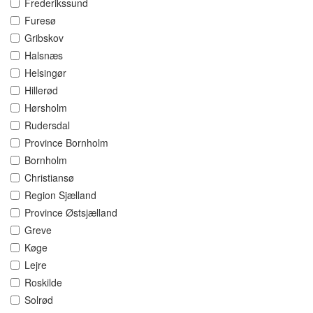
Frederikssund
Furesø
Gribskov
Halsnæs
Helsingør
Hillerød
Hørsholm
Rudersdal
Province Bornholm
Bornholm
Christiansø
Region Sjælland
Province Østsjælland
Greve
Køge
Lejre
Roskilde
Solrød