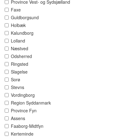
Province Vest- og Sydsjælland
Faxe
Guldborgsund
Holbæk
Kalundborg
Lolland
Næstved
Odsherred
Ringsted
Slagelse
Sorø
Stevns
Vordingborg
Region Syddanmark
Province Fyn
Assens
Faaborg-Midtfyn
Kerteminde