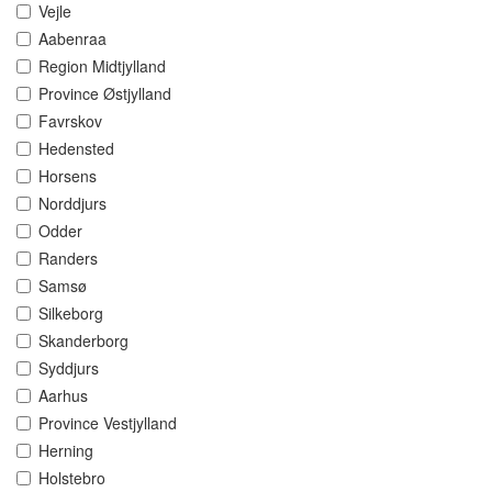
Vejle
Aabenraa
Region Midtjylland
Province Østjylland
Favrskov
Hedensted
Horsens
Norddjurs
Odder
Randers
Samsø
Silkeborg
Skanderborg
Syddjurs
Aarhus
Province Vestjylland
Herning
Holstebro