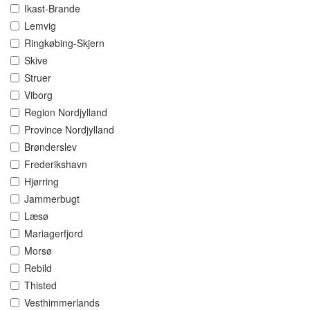
Ikast-Brande
Lemvig
Ringkøbing-Skjern
Skive
Struer
Viborg
Region Nordjylland
Province Nordjylland
Brønderslev
Frederikshavn
Hjørring
Jammerbugt
Læsø
Mariagerfjord
Morsø
Rebild
Thisted
Vesthimmerlands