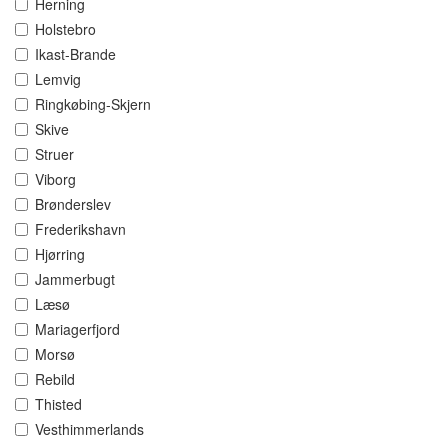
Herning
Holstebro
Ikast-Brande
Lemvig
Ringkøbing-Skjern
Skive
Struer
Viborg
Brønderslev
Frederikshavn
Hjørring
Jammerbugt
Læsø
Mariagerfjord
Morsø
Rebild
Thisted
Vesthimmerlands