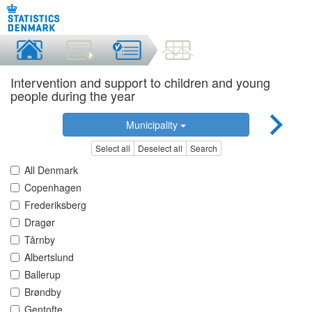
Intervention and support to children and young
people during the year
Municipality
Select all
Deselect all
Search
All Denmark
Copenhagen
Frederiksberg
Dragør
Tårnby
Albertslund
Ballerup
Brøndby
Gentofte