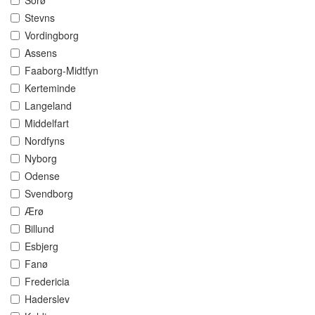
Sorø
Stevns
Vordingborg
Assens
Faaborg-Midtfyn
Kerteminde
Langeland
Middelfart
Nordfyns
Nyborg
Odense
Svendborg
Ærø
Billund
Esbjerg
Fanø
Fredericia
Haderslev