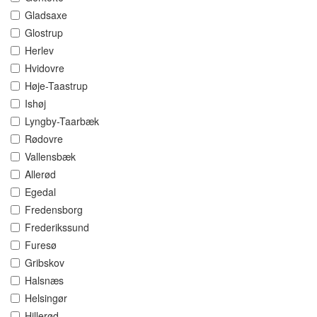
Gladsaxe
Glostrup
Herlev
Hvidovre
Høje-Taastrup
Ishøj
Lyngby-Taarbæk
Rødovre
Vallensbæk
Allerød
Egedal
Fredensborg
Frederikssund
Furesø
Gribskov
Halsnæs
Helsingør
Hillerød