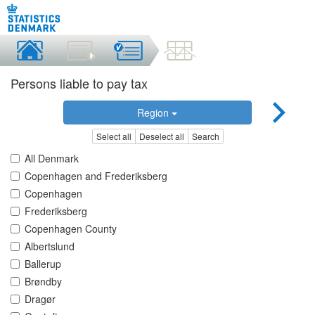
Persons liable to pay tax
Region
Select all
Deselect all
Search
All Denmark
Copenhagen and Frederiksberg
Copenhagen
Frederiksberg
Copenhagen County
Albertslund
Ballerup
Brøndby
Dragør