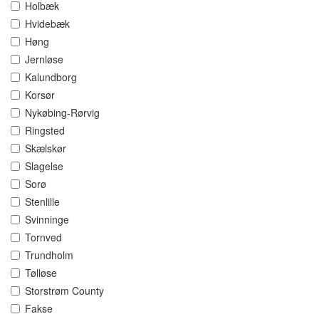
Holbæk
Hvidebæk
Høng
Jernløse
Kalundborg
Korsør
Nykøbing-Rørvig
Ringsted
Skælskør
Slagelse
Sorø
Stenlille
Svinninge
Tornved
Trundholm
Tølløse
Storstrøm County
Fakse