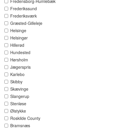
Fredensborg-Humlebæk
Frederikssund
Frederiksværk
Græsted-Gilleleje
Helsinge
Helsingør
Hillerød
Hundested
Hørsholm
Jægerspris
Karlebo
Skibby
Skævinge
Slangerup
Stenløse
Ølstykke
Roskilde County
Bramsnæs