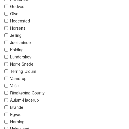
Gedved
Give
Hedensted
Horsens
Jelling
Juelsminde
Kolding
Lunderskov
Nørre Snede
Tørring-Uldum
Vamdrup
Vejle
Ringkøbing County
Aulum-Haderup
Brande
Egvad
Herning
Holmsland