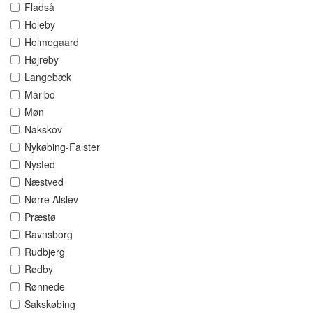
Fladså
Holeby
Holmegaard
Højreby
Langebæk
Maribo
Møn
Nakskov
Nykøbing-Falster
Nysted
Næstved
Nørre Alslev
Præstø
Ravnsborg
Rudbjerg
Rødby
Rønnede
Sakskøbing