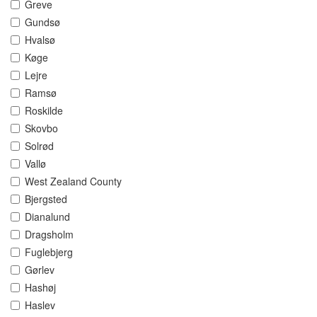
Greve
Gundsø
Hvalsø
Køge
Lejre
Ramsø
Roskilde
Skovbo
Solrød
Vallø
West Zealand County
Bjergsted
Dianalund
Dragsholm
Fuglebjerg
Gørlev
Hashøj
Haslev