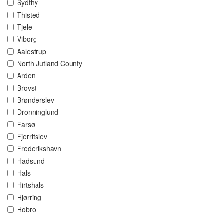
Sydthy
Thisted
Tjele
Viborg
Aalestrup
North Jutland County
Arden
Brovst
Brønderslev
Dronninglund
Farsø
Fjerritslev
Frederikshavn
Hadsund
Hals
Hirtshals
Hjørring
Hobro