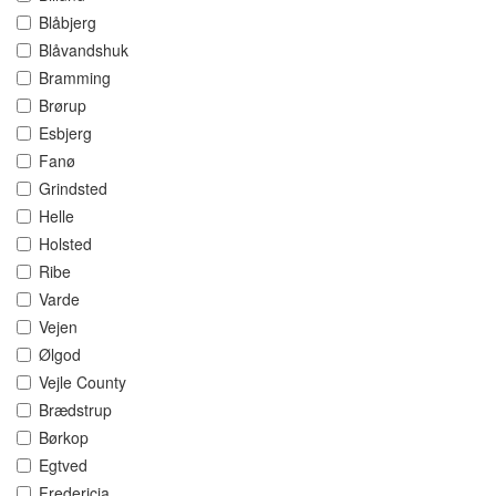
Blåbjerg
Blåvandshuk
Bramming
Brørup
Esbjerg
Fanø
Grindsted
Helle
Holsted
Ribe
Varde
Vejen
Ølgod
Vejle County
Brædstrup
Børkop
Egtved
Fredericia