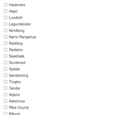
Haderslev
Højer
Lundtoft
Løgumkloster
Nordborg
Nørre Rangstrup
Rødding
Rødekro
Skærbæk
Sundeved
Sydals
Sønderborg
Tinglev
Tønder
Vojens
Aabenraa
Ribe County
Billund