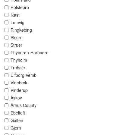
Holstebro
Ikast
Lemvig
Ringkøbing
Skjern
Struer
Thyborøn-Harboøre
Thyholm
Trehøje
Ulfborg-Vemb
Videbæk
Vinderup
Åskov
Århus County
Ebeltoft
Galten
Gjern