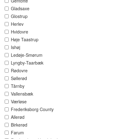
Gentofte
Gladsaxe
Glostrup
Herlev
Hvidovre
Høje Taastrup
Ishøj
Ledøje-Smørum
Lyngby-Taarbæk
Rødovre
Søllerød
Tårnby
Vallensbæk
Værløse
Frederiksborg County
Allerød
Birkerød
Farum