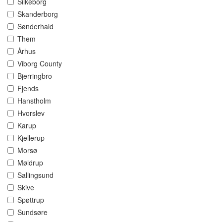
Silkeborg
Skanderborg
Sønderhald
Them
Århus
Viborg County
Bjerringbro
Fjends
Hanstholm
Hvorslev
Karup
Kjellerup
Morsø
Møldrup
Sallingsund
Skive
Spøttrup
Sundsøre