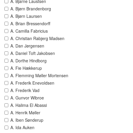
A. Bjarne Laustsen
A. Bjørn Brandenborg
A. Bjørn Laursen
A. Brian Bressendorff
A. Camilla Fabricius
A. Christian Rabjerg Madsen
A. Dan Jørgensen
A. Daniel Toft Jakobsen
A. Dorthe Hindborg
A. Fie Hækkerup
A. Flemming Møller Mortensen
A. Frederik Enevoldsen
A. Frederik Vad
A. Gunvor Wibroe
A. Halima El Abassi
A. Henrik Møller
A. Iben Sønderup
A. Ida Auken