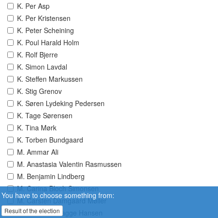
K. Per Asp
K. Per Kristensen
K. Peter Scheining
K. Poul Harald Holm
K. Rolf Bjerre
K. Simon Lavdal
K. Steffen Markussen
K. Stig Grenov
K. Søren Lydeking Pedersen
K. Tage Sørensen
K. Tina Mørk
K. Torben Bundgaard
M. Ammar Ali
M. Anastasia Valentin Rasmussen
M. Benjamin Lindberg
M. Carina Bloch Simonsen
You have to choose something from:
M. Carsten Damgaard Møller
Result of the election
M. Charlotte Bagge Hansen