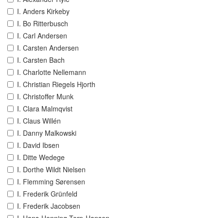
I. Anders Kirkeby
I. Bo Ritterbusch
I. Carl Andersen
I. Carsten Andersen
I. Carsten Bach
I. Charlotte Nellemann
I. Christian Riegels Hjorth
I. Christoffer Munk
I. Clara Malmqvist
I. Claus Willén
I. Danny Malkowski
I. David Ibsen
I. Ditte Wedege
I. Dorthe Wildt Nielsen
I. Flemming Sørensen
I. Frederik Grünfeld
I. Frederik Jacobsen