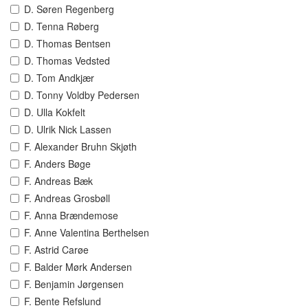
D. Søren Regenberg
D. Tenna Røberg
D. Thomas Bentsen
D. Thomas Vedsted
D. Tom Andkjær
D. Tonny Voldby Pedersen
D. Ulla Kokfelt
D. Ulrik Nick Lassen
F. Alexander Bruhn Skjøth
F. Anders Bøge
F. Andreas Bæk
F. Andreas Grosbøll
F. Anna Brændemose
F. Anne Valentina Berthelsen
F. Astrid Carøe
F. Balder Mørk Andersen
F. Benjamin Jørgensen
F. Bente Refslund