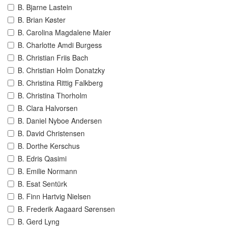
B. Bjarne Lastein
B. Brian Køster
B. Carolina Magdalene Maier
B. Charlotte Amdi Burgess
B. Christian Friis Bach
B. Christian Holm Donatzky
B. Christina Rittig Falkberg
B. Christina Thorholm
B. Clara Halvorsen
B. Daniel Nyboe Andersen
B. David Christensen
B. Dorthe Kerschus
B. Edris Qasimi
B. Emilie Normann
B. Esat Sentürk
B. Finn Hartvig Nielsen
B. Frederik Aagaard Sørensen
B. Gerd Lyng