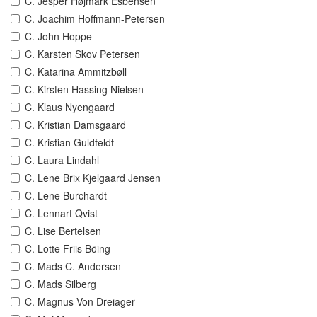
C. Jesper Højmark Esbensen
C. Joachim Hoffmann-Petersen
C. John Hoppe
C. Karsten Skov Petersen
C. Katarina Ammitzbøll
C. Kirsten Hassing Nielsen
C. Klaus Nyengaard
C. Kristian Damsgaard
C. Kristian Guldfeldt
C. Laura Lindahl
C. Lene Brix Kjelgaard Jensen
C. Lene Burchardt
C. Lennart Qvist
C. Lise Bertelsen
C. Lotte Friis Böing
C. Mads C. Andersen
C. Mads Silberg
C. Magnus Von Dreiager