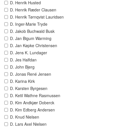
D. Henrik Husted
D. Henrik Ræder Clausen
D. Henrik Tørnqvist Lauridsen
D. Inger-Marie Tryde
D. Jakob Buchwald Busk
D. Jan Bigum Warming
D. Jan Køpke Christensen
D. Jens K. Lundager
D. Jes Halfdan
D. John Bjerg
D. Jonas René Jensen
D. Karina Kirk
D. Karsten Byrgesen
D. Ketil Wathne Rasmussen
D. Kim Andkjær Doberck
D. Kim Edberg Andersen
D. Knud Nielsen
D. Lars Axel Nielsen