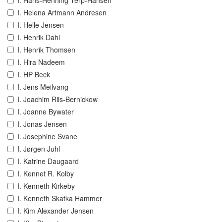
I. Hans-Henning Terp-Hansen
I. Helena Artmann Andresen
I. Helle Jensen
I. Henrik Dahl
I. Henrik Thomsen
I. Hira Nadeem
I. HP Beck
I. Jens Meilvang
I. Joachim Riis-Bernickow
I. Joanne Bywater
I. Jonas Jensen
I. Josephine Svane
I. Jørgen Juhl
I. Katrine Daugaard
I. Kennet R. Kolby
I. Kenneth Kirkeby
I. Kenneth Skatka Hammer
I. Kim Alexander Jensen