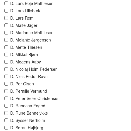
D. Lars Boje Mathiesen
D. Lars Lillebæk
D. Lars Rem
D. Malte Jäger
D. Marianne Mathiesen
D. Melanie Jørgensen
D. Mette Thiesen
D. Mikkel Bjørn
D. Mogens Aaby
D. Nicolaj Holm Pedersen
D. Niels Peder Ravn
D. Per Olsen
D. Pernille Vermund
D. Peter Seier Christensen
D. Rebecha Foged
D. Rune Bønnelykke
D. Sysser Nørholm
D. Søren Højbjerg