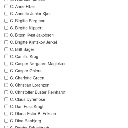
C. Anne Fiber
C. Annette Juhler Kjær
C. Birgitte Bergman
C. Birgitte Klippert
C. Bitten Kvist Jakobsen
C. Brigitte Klintskov Jerkel
C. Britt Bager
C. Camillo Krog
C. Casper Nørgaard Maglekær
C. Casper Øhlers
C. Charlotte Green
C. Christian Lorenzen
C. Christoffer Buster Reinhardt
C. Claus Dyremose
C. Dan Foss Kragh
C. Diana-Ester B. Eriksen
C. Dina Raabjerg
C. Dorthe Schmittroth