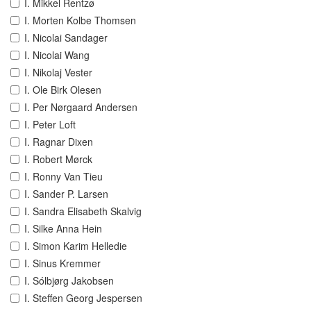
I. Mikkel Rentzø
I. Morten Kolbe Thomsen
I. Nicolai Sandager
I. Nicolai Wang
I. Nikolaj Vester
I. Ole Birk Olesen
I. Per Nørgaard Andersen
I. Peter Loft
I. Ragnar Dixen
I. Robert Mørck
I. Ronny Van Tieu
I. Sander P. Larsen
I. Sandra Elisabeth Skalvig
I. Silke Anna Hein
I. Simon Karim Helledie
I. Sinus Kremmer
I. Sólbjørg Jakobsen
I. Steffen Georg Jespersen