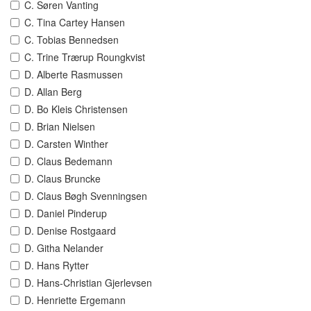
C. Søren Vanting
C. Tina Cartey Hansen
C. Tobias Bennedsen
C. Trine Trærup Roungkvist
D. Alberte Rasmussen
D. Allan Berg
D. Bo Kleis Christensen
D. Brian Nielsen
D. Carsten Winther
D. Claus Bedemann
D. Claus Bruncke
D. Claus Bøgh Svenningsen
D. Daniel Pinderup
D. Denise Rostgaard
D. Githa Nelander
D. Hans Rytter
D. Hans-Christian Gjerlevsen
D. Henriette Ergemann