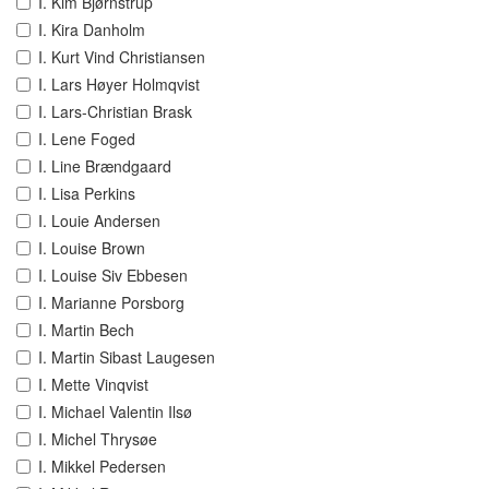
I. Kim Bjørnstrup
I. Kira Danholm
I. Kurt Vind Christiansen
I. Lars Høyer Holmqvist
I. Lars-Christian Brask
I. Lene Foged
I. Line Brændgaard
I. Lisa Perkins
I. Louie Andersen
I. Louise Brown
I. Louise Siv Ebbesen
I. Marianne Porsborg
I. Martin Bech
I. Martin Sibast Laugesen
I. Mette Vinqvist
I. Michael Valentin Ilsø
I. Michel Thrysøe
I. Mikkel Pedersen