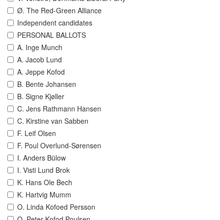
Ø. The Red-Green Alliance
Independent candidates
PERSONAL BALLOTS
A. Inge Munch
A. Jacob Lund
A. Jeppe Kofod
B. Bente Johansen
B. Signe Kjøller
C. Jens Rathmann Hansen
C. Kirstine van Sabben
F. Leif Olsen
F. Poul Overlund-Sørensen
I. Anders Bülow
I. Visti Lund Brok
K. Hans Ole Bech
K. Hartvig Mumm
O. Linda Kofoed Persson
O. Peter Kofod Poulsen