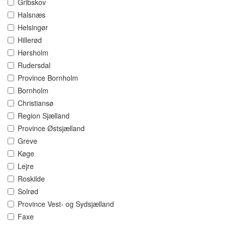
Gribskov
Halsnæs
Helsingør
Hillerød
Hørsholm
Rudersdal
Province Bornholm
Bornholm
Christiansø
Region Sjælland
Province Østsjælland
Greve
Køge
Lejre
Roskilde
Solrød
Province Vest- og Sydsjælland
Faxe