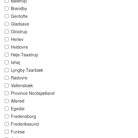
Ballerup
Brøndby
Gentofte
Gladsaxe
Glostrup
Herlev
Hvidovre
Høje-Taastrup
Ishøj
Lyngby-Taarbæk
Rødovre
Vallensbæk
Province Nordsjælland
Allerød
Egedal
Fredensborg
Frederikssund
Furesø