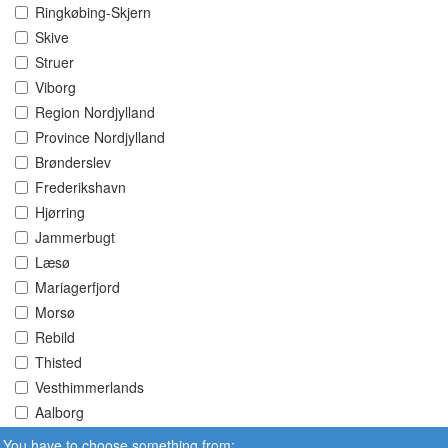
Ringkøbing-Skjern
Skive
Struer
Viborg
Region Nordjylland
Province Nordjylland
Brønderslev
Frederikshavn
Hjørring
Jammerbugt
Læsø
Mariagerfjord
Morsø
Rebild
Thisted
Vesthimmerlands
Aalborg
You have to choose something from: