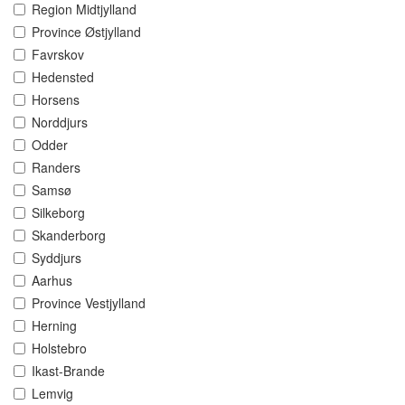
Region Midtjylland
Province Østjylland
Favrskov
Hedensted
Horsens
Norddjurs
Odder
Randers
Samsø
Silkeborg
Skanderborg
Syddjurs
Aarhus
Province Vestjylland
Herning
Holstebro
Ikast-Brande
Lemvig