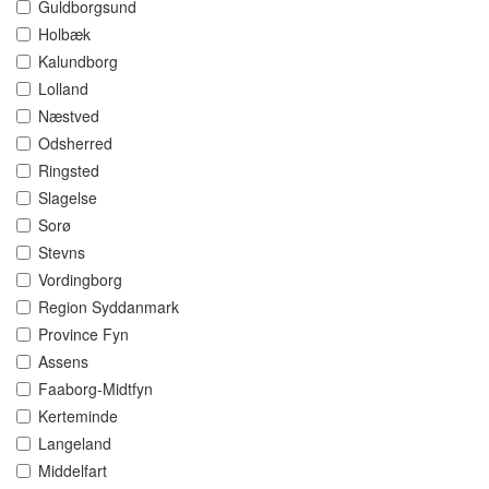
Guldborgsund
Holbæk
Kalundborg
Lolland
Næstved
Odsherred
Ringsted
Slagelse
Sorø
Stevns
Vordingborg
Region Syddanmark
Province Fyn
Assens
Faaborg-Midtfyn
Kerteminde
Langeland
Middelfart